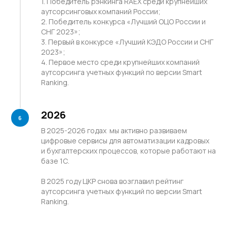
1. Победитель рэнкинга RAEX среди крупнейших
потенциал для улучшений,
аутсорсинговых компаний России;
передовые идеи, нестандартные
2. Победитель конкурса «Лучший ОЦО России и
решения и практики
СНГ 2023»;
3. Первый в конкурсе «Лучший КЭДО России и СНГ
2023»;
4. Первое место среди крупнейших компаний
аутсорсинга учетных функций по версии Smart
Ranking.
Умный результат
2026
Амбициозные цели, эффективные
В 2025-2026 годах мы активно развиваем
способы достижения целей,
цифровые сервисы для автоматизации кадровых
ответственность за результат
и бухгалтерских процессов, которые работают на
базе 1С.
В 2025 году ЦКР снова возглавил рейтинг
аутсорсинга учетных функций по версии Smart
Ranking.
Открытость и