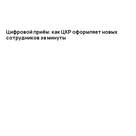
г. Воронеж, ул. Кирова, д. 4
+7 472 272 7554
Все представительства
Цифровой приём: как ЦКР оформляет новых
сотрудников за минуты
Электронная почта
cs-sp-csc@cscentr.com
sales@cscentr.com
ООО «ЦКР»
ИНН 4823040990
ОГРН 1104823017419
Карта сайта
Антикоррупционная
деятельность
Политика
конфиденциальности