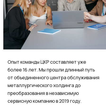
Опыт команды ЦКР составляет уже
более 16 лет. Мы прошли длинный путь
от объединенного центра обслуживания
металлургического холдинга до
преобразования в независимую
сервисную компанию в 2019 году.
Наша компания внедряет комплексные
решения по цифровизации и аутсорсингу
поддерживающих функций
и документооборота. Забирая у вас
операционную работу, мы помогаем
вашему бизнесу сосредоточиться
на развитии. У нас широкая линейка
продуктов и сервисов: бухгалтерский,
налоговый и кадровый учет,
сопровождение продаж и закупок. При
этом мы предлагаем и уникальные для