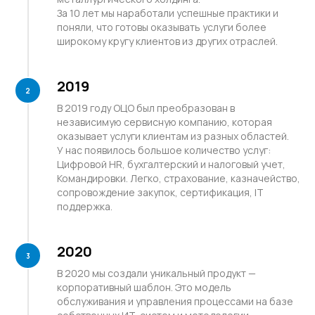
За 10 лет мы наработали успешные практики и
поняли, что готовы оказывать услуги более
широкому кругу клиентов из других отраслей.
2019
В 2019 году ОЦО был преобразован в
независимую сервисную компанию, которая
оказывает услуги клиентам из разных областей.
У нас появилось большое количество услуг:
Цифровой HR, бухгалтерский и налоговый учет,
Командировки. Легко, страхование, казначейство,
сопровождение закупок, сертификация, IT
поддержка.
2020
Наша миссия
В 2020 мы создали уникальный продукт —
корпоративный шаблон. Это модель
Объединяя лучшее, за счет
обслуживания и управления процессами на базе
эффективных и оптимально