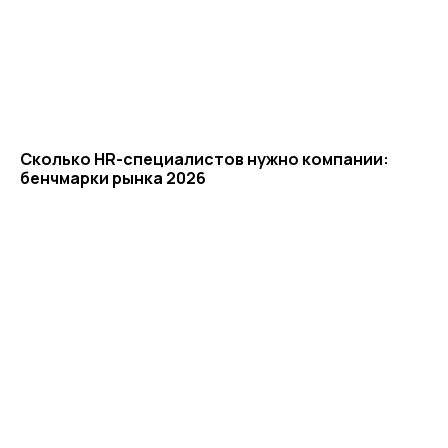
Новости
Казначейство
Страхование
Блог экспертов
Аутсорсинг закупок
Поддержка продаж
Сертификация
Юридическая
поддержка
Организация
мероприятий
Учебный центр
Охрана труда
Консалтинг
Сколько HR-специалистов нужно компании:
бенчмарки рынка 2026
Наши офисы
г.Липецк, ул. Ленина, д.36
+7 4742 907554
г.Липецк, ул. Советская, д.20
+7 800 600 2755
г. Москва, ул.Новорязанская, д.24
+7 495 980 7554