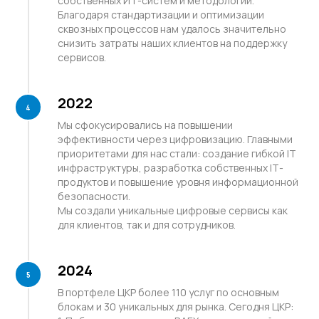
собственных ИТ-систем и методологии.
выстроенных поддерживающих
Благодаря стандартизации и оптимизации
процессов помогаем нашим
сквозных процессов нам удалось значительно
клиентам фокусироваться на
снизить затраты наших клиентов на поддержку
развитии их основного бизнеса
сервисов.
2022
Мы сфокусировались на повышении
эффективности через цифровизацию. Главными
приоритетами для нас стали: создание гибкой IT
инфраструктуры, разработка собственных IТ-
Наши ценности
продуктов и повышение уровня информационной
безопасности.
Мы создали уникальные цифровые сервисы как
для клиентов, так и для сотрудников.
2024
Непрерывное развитие
В портфеле ЦКР более 110 услуг по основным
блокам и 30 уникальных для рынка. Сегодня ЦКР:
Развитие и совершенствование,