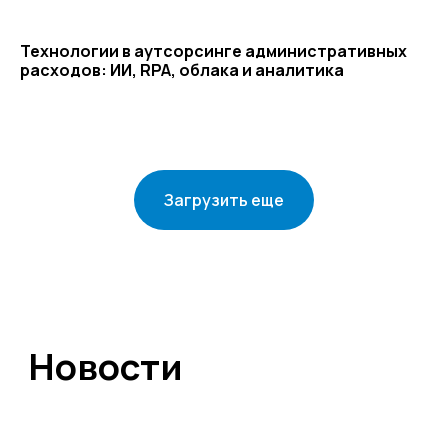
Технологии в аутсорсинге административных
© ЦКР, 2019-2026 Все права защищены
расходов: ИИ, RPA, облака и аналитика
Загрузить еще