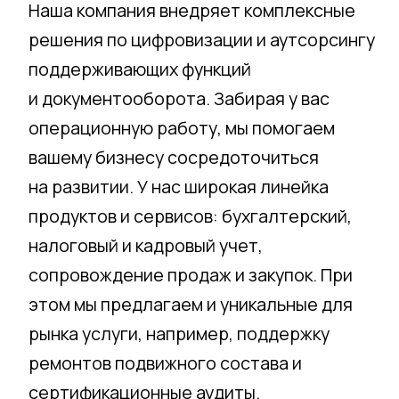
рынка услуги, например, поддержку
ремонтов подвижного состава и
сертификационные аудиты.
ЦКР
в цифрах
Эффективные и выстроенные процессы
учета, закупок, продаж
11
60
+
Городов
Цифровых
сотрудников
78
1 500
Клиентов
Сотрудников