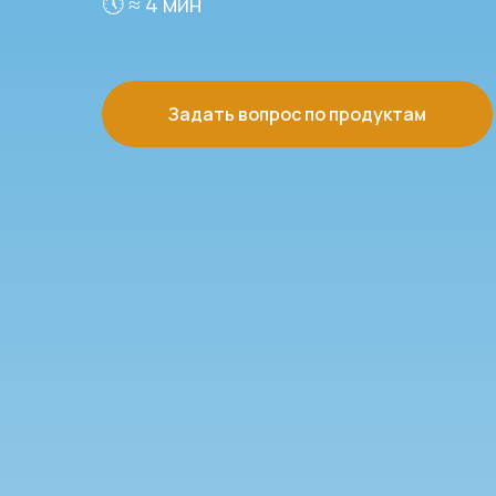
🕔 ≈ 4 мин
Задать вопрос по продуктам