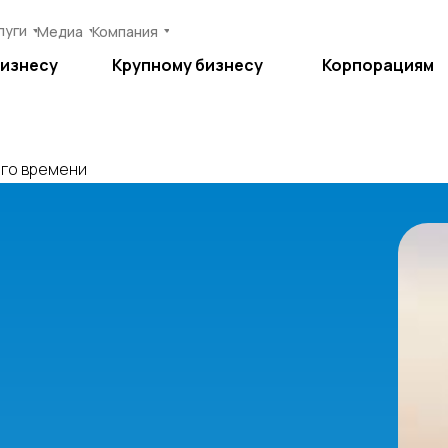
луги
луги
Медиа
Медиа
Компания
Компания
бизнесу
бизнесу
Крупному бизнесу
Крупному бизнесу
Корпорациям
Корпорациям
го времени