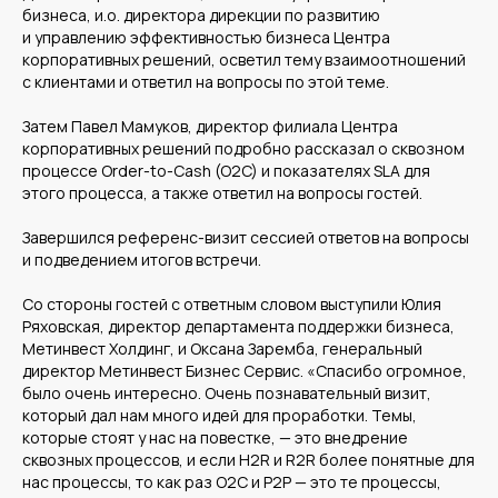
бизнеса, и.о. директора дирекции по развитию
и управлению эффективностью бизнеса Центра
корпоративных решений, осветил тему взаимоотношений
с клиентами и ответил на вопросы по этой теме.
Затем Павел Мамуков, директор филиала Центра
корпоративных решений подробно рассказал о сквозном
процессе Order-to-Cash (O2C) и показателях SLA для
этого процесса, а также ответил на вопросы гостей.
Завершился референс-визит сессией ответов на вопросы
и подведением итогов встречи.
Со стороны гостей с ответным словом выступили Юлия
Ряховская, директор департамента поддержки бизнеса,
Метинвест Холдинг, и Оксана Заремба, генеральный
директор Метинвест Бизнес Сервис. «Спасибо огромное,
было очень интересно. Очень познавательный визит,
который дал нам много идей для проработки. Темы,
которые стоят у нас на повестке, — это внедрение
сквозных процессов, и если H2R и R2R более понятные для
нас процессы, то как раз O2C и P2P — это те процессы,