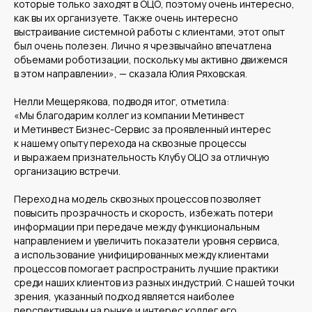
которые только заходят в ОЦО, поэтому очень интересно,
как вы их организуете. Также очень интересно
выстраивание системной работы с клиентами, этот опыт
был очень полезен. Лично я чрезвычайно впечатлена
объемами роботизации, поскольку мы активно движемся
в этом направлении», — сказала Юлия Ряховская.
Нелли Мещерякова, подводя итог, отметила:
«Мы благодарим коллег из компании Метинвест
Среднему бизнесу
и Метинвест Бизнес-Сервис за проявленный интерес
Крупному бизнесу
к нашему опыту перехода на сквозные процессы
Корпорациям
и выражаем признательность Клубу ОЦО за отличную
организацию встречи.
Переход на модель сквозных процессов позволяет
повысить прозрачность и скорость, избежать потери
Компания
Продукты
информации при передаче между функциональным
О нас
Цифровые кадровые
направлением и увеличить показатели уровня сервиса,
сервисы
Кейсы
Цифровые
Отзывы
а использование унифицированных между клиентами
бухгалтерские
Карьера
сервисы
процессов помогает распространить лучшие практики
Контакты
Кадровый учет
Бухгалтерский,
среди наших клиентов из разных индустрий. С нашей точки
налоговый учет
зрения, указанный подход является наиболее
Управление
командированием
перспективным на рынке и интерес коллег его