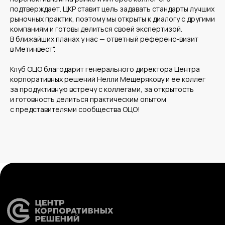
Диагностика
Управление ОЦО
подтверждает. ЦКР ставит цель задавать стандарты лучших
рыночных практик, поэтому мы открыты к диалогу с другими
компаниям и готовы делиться своей экспертизой.
В ближайших планах у нас — ответный референс-визит
в Метинвест".
Медиа
Услуги
Новости
Казначейство
Клуб ОЦО благодарит генерального директора Центра
Страхование
Блог экспертов
Аутсорсинг закупок
корпоративных решений Нелли Мещерякову и ее коллег
Поддержка продаж
Сертификация
за продуктивную встречу с коллегами, за открытость
Юридическая
поддержка
и готовность делиться практическим опытом
Организация
с представителями сообщества ОЦО!
мероприятий
Учебный центр
Охрана труда
Консалтинг
Наши офисы
г.Липецк, ул. Ленина, д.36