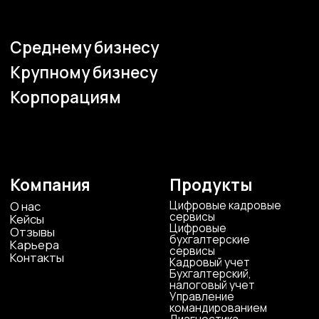
+7 4742 907554
г.Липецк, ул. Советская, д.20
+7 800 600 2755
г. Москва, ул.Новорязанская, д.24
+7 495 980 7554
г. Воронеж, ул. Кирова, д. 4
+7 472 272 7554
Все представительства
Электронная почта
cs-sp-csc@cscentr.com
sales@cscentr.com
ООО «ЦКР»
ИНН 4823040990
ОГРН 1104823017419