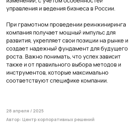
изменений, с учетом особенностей
ООО «ЦКР»
управления и ведения бизнеса в России.
ИНН 4823040990
ОГРН 1104823017419
При грамотном проведении реинжиниринга
компания получает мощный импульс для
Карта сайта
развития, укрепляет свои позиции на рынке и
Антикоррупционная
создает надежный фундамент для будущего
деятельность
роста. Важно понимать, что успех зависит
Политика
также и от правильного выбора методов и
конфиденциальности
инструментов, которые максимально
соответствуют специфике компании.
© ЦКР, 2019-2026 Все права защищены
28 апреля / 2025
Автор: Центр корпоративных решений