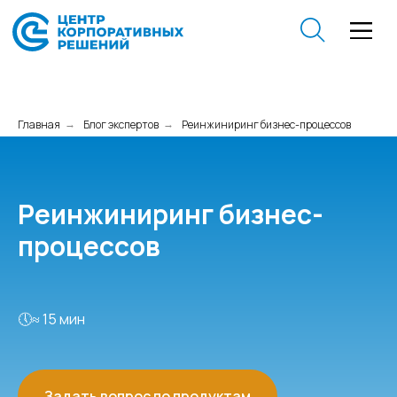
Главная
Блог экспертов
Реинжиниринг бизнес-процессов
→
→
Реинжиниринг бизнес-
процессов
🕔≈ 15 мин
Задать вопрос по продуктам