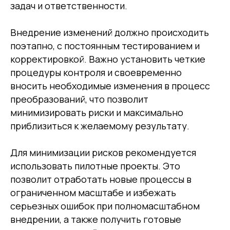
задач и ответственности.
Внедрение изменений должно происходить
поэтапно, с постоянным тестированием и
корректировкой. Важно установить четкие
процедуры контроля и своевременно
вносить необходимые изменения в процесс
преобразований, что позволит
минимизировать риски и максимально
приблизиться к желаемому результату.
Среднему бизнесу
Для минимизации рисков рекомендуется
Крупному бизнесу
использовать пилотные проекты. Это
Корпорациям
позволит отработать новые процессы в
ограниченном масштабе и избежать
серьезных ошибок при полномасштабном
Компания
Продукты
внедрении, а также получить готовые
О нас
Цифровые кадровые
сервисы
Кейсы