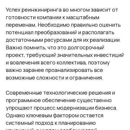
Успех реинжиниринга во многом зависит от
Наши офисы
готовности компании к масштабным
г.Липецк, ул. Ленина, д.36
переменам. Необходимо правильно оценить
+7 4742 907554
потенциал преобразований и располагать
г.Липецк, ул. Советская, д.20
достаточными ресурсами для их реализации.
+7 800 600 2755
Важно помнить, что это долгосрочный
г. Москва, ул.Новорязанская, д.24
проект, требующий значительных инвестиций
+7 495 980 7554
и вовлечения всего коллектива, поэтому
г. Воронеж, ул. Кирова, д. 4
важно заранее проанализировать все
+7 472 272 7554
возможные сложности и ограничения.
Все представительства
Современные технологические решения и
программное обеспечение существенно
Электронная почта
упрощают процесс модернизации бизнеса.
cs-sp-csc@cscentr.com
Однако ключевым фактором остается
sales@cscentr.com
системный подход к планированию