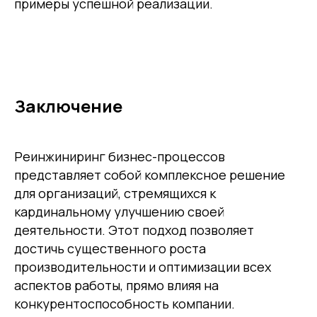
примеры успешной реализации.
Цифровые
Отзывы
бухгалтерские
Карьера
сервисы
Контакты
Кадровый учет
Бухгалтерский,
налоговый учет
Управление
командированием
Диагностика
Управление ОЦО
Заключение
Медиа
Услуги
Реинжиниринг бизнес-процессов
Новости
Казначейство
Страхование
Блог экспертов
представляет собой комплексное решение
Аутсорсинг закупок
Поддержка продаж
для организаций, стремящихся к
Сертификация
Юридическая
поддержка
кардинальному улучшению своей
Организация
мероприятий
деятельности. Этот подход позволяет
Учебный центр
Охрана труда
достичь существенного роста
Консалтинг
производительности и оптимизации всех
аспектов работы, прямо влияя на
конкурентоспособность компании.