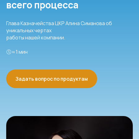
всего процесса
Глава Казначейства ЦКР Алина Симанова об
уникальных чертах
работы нашей компании.
🕔 ≈ 1 мин
Задать вопрос по продуктам