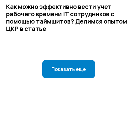
Как можно эффективно вести учет
рабочего времени IT сотрудников с
ООО «ЦКР»
ИНН 4823040990
помощью таймшитов? Делимся опытом
ОГРН 1104823017419
ЦКР в статье
Карта сайта
Антикоррупционная
деятельность
Показать еще
Политика
конфиденциальности
© ЦКР, 2019-2026 Все права защищены