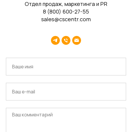
Отдел продаж, маркетинга и PR
8 (800) 600-27-55
sales@cscentr.com
Среднему бизнесу
Крупному бизнесу
Корпорациям
Компания
Продукты
О нас
Цифровые кадровые
сервисы
Кейсы
Цифровые
Отзывы
бухгалтерские
Карьера
сервисы
Контакты
Кадровый учет
Бухгалтерский,
налоговый учет
Управление
командированием
Диагностика
Управление ОЦО