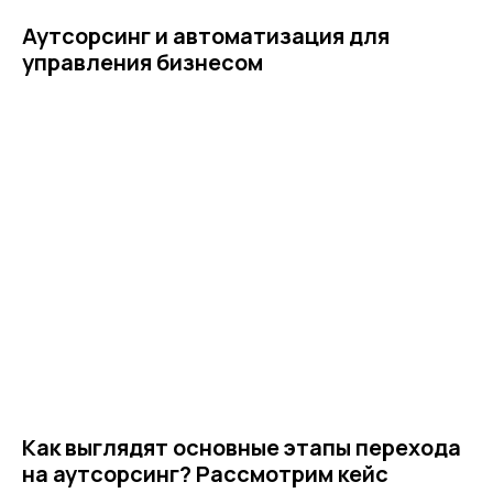
конфиденциальности
Аутсорсинг и автоматизация для
управления бизнесом
© ЦКР, 2019-2026 Все права защищены
Как выглядят основные этапы перехода
на аутсорсинг? Рассмотрим кейс