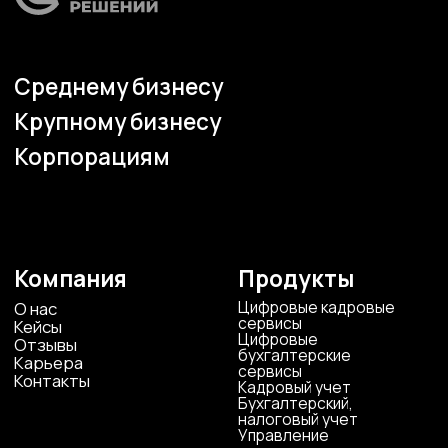
Наши офисы
г.Липецк, ул. Ленина, д.36
+7 4742 907554
г.Липецк, ул. Советская, д.20
+7 800 600 2755
г. Москва, ул.Новорязанская, д.24
+7 495 980 7554
г. Воронеж, ул. Кирова, д. 4
+7 472 272 7554
Все представительства
Электронная почта
cs-sp-csc@cscentr.com
sales@cscentr.com