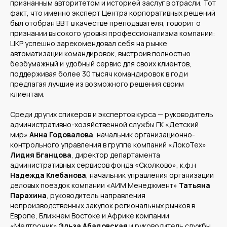
признанным авторитетом и историей заслуг в отрасли. Тот
факт, что именно эксперт Центра корпоративных решений
был отобран BBT в качестве преподавателя, говорит о
признании высокого уровня профессионализма компании:
ЦКР успешно зарекомендовал себя на рынке
автоматизации командировок, выстроив полностью
безбумажный и удобный сервис для своих клиентов,
поддерживая более 30 тысяч командировок в год и
предлагая лучшие из возможного решения своим
клиентам.
Среди других спикеров и экспертов курса — руководитель
административно-хозяйственной службы ГК «Детский
мир»
Анна Годовалова
, начальник организационно-
контрольного управления в группе компаний «ЛокоТех»
Лидия Бганцова
, директор департамента
Среднему бизнесу
административных сервисов фонда «Сколково», к.ф.н
Крупному бизнесу
Надежда Клебанова
, начальник управления организации
деловых поездок компании «АИМ Менеджмент»
Татьяна
Корпорациям
Парахина
, руководитель направления
непроизводственных закупок региональных рынков в
Европе, Ближнем Востоке и Африке компании
«Медтроник»
Эльза Абадовская
и руководитель службы