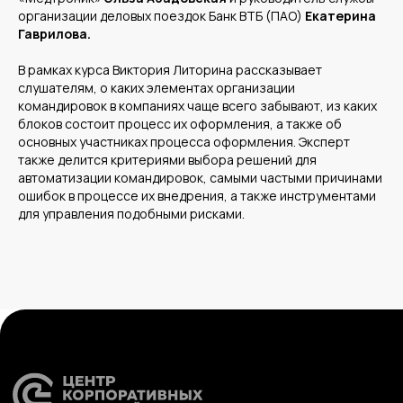
Компания
Продукты
организации деловых поездок Банк ВТБ (ПАО)
Екатерина
О нас
Цифровые кадровые
Гаврилова.
сервисы
Кейсы
Цифровые
Отзывы
бухгалтерские
Карьера
сервисы
В рамках курса Виктория Литорина рассказывает
Контакты
Кадровый учет
слушателям, о каких элементах организации
Бухгалтерский,
налоговый учет
командировок в компаниях чаще всего забывают, из каких
Управление
командированием
блоков состоит процесс их оформления, а также об
Диагностика
Управление ОЦО
основных участниках процесса оформления. Эксперт
также делится критериями выбора решений для
автоматизации командировок, самыми частыми причинами
ошибок в процессе их внедрения, а также инструментами
для управления подобными рисками.
Медиа
Услуги
Новости
Казначейство
Страхование
Блог экспертов
Аутсорсинг закупок
Поддержка продаж
Сертификация
Юридическая
поддержка
Организация
мероприятий
Учебный центр
Охрана труда
Консалтинг