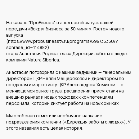
На канале "ПроБизнес" вышел новый выпуск нашей
передачи «Вокруг бизнеса за 30 минут». Гостем нового
выпуска
(https://www.probusinesstv.ru/programs/699/35350/?
sphrase_id=114882)
стала Анастасия Родина, глава Дирекции заботы о людях
компании Natura Siberica.
Анастасия поговорила с нашими ведущими — генеральным
директором ЦКР Нелли Мещеряковой и директором по
продажам и маркетингу ЦКР Александром Хомиком — о
меняющемся рынке труда, расширении присутствия на
внешних рынках и новых подходах к компетенциям
персонала, который диктует работа на новых рынках.
Мы особенно отметили необычное название
подразделения компании («Дирекция заботы о людях»). У
этого названия есть целая история:
Среднему бизнесу