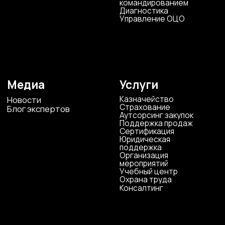
Все представительства
Электронная почта
cs-sp-csc@cscentr.com
sales@cscentr.com
ООО «ЦКР»
ИНН 4823040990
ОГРН 1104823017419
Карта сайта
Антикоррупционная
деятельность
Политика
конфиденциальности
© ЦКР, 2019-2026 Все права защищены