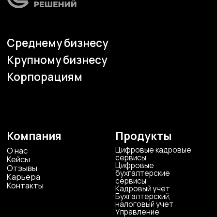
Юридическая
поддержка
Организация
мероприятий
Учебный центр
Охрана труда
Консалтинг
Наши офисы
г.Липецк, ул. Ленина, д.36
+7 4742 907554
г.Липецк, ул. Советская, д.20
+7 800 600 2755
г. Москва, ул.Новорязанская, д.24
+7 495 980 7554
г. Воронеж, ул. Кирова, д. 4
+7 472 272 7554