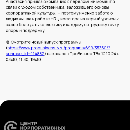
Анастасия пришла в компанию в переломный момент в
Крупному бизнесу
связи с уходом собственника, заложившего основы
корпоративной культуры, — поэтому именно забота о
Корпорациям
людях вышла в работе HR-директора на первый уровень:
важно было дать коллективу и каждому сотруднику точку
опоры и поддержку.
Компания
Продукты
🍿 Смотрите новый выпуск программы
О нас
Цифровые кадровые
(
https://www.probusinesstv.ru/programs/699/35350/?
сервисы
Кейсы
Цифровые
sphrase_id=114882
) на канале «ПроБизнес ТВ» 12.10.24 в
Отзывы
бухгалтерские
Карьера
03:30, 11:30, 19:30.
сервисы
Контакты
Кадровый учет
Бухгалтерский,
налоговый учет
Управление
командированием
Диагностика
Управление ОЦО
Медиа
Услуги
Новости
Казначейство
Страхование
Блог экспертов
Аутсорсинг закупок
Поддержка продаж
Сертификация