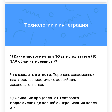
Компания
Продукты
О нас
Цифровые кадровые
сервисы
Технологии и интеграция
Кейсы
Цифровые
Отзывы
бухгалтерские
Карьера
сервисы
Контакты
Кадровый учет
Бухгалтерский,
налоговый учет
Управление
командированием
Диагностика
Управление ОЦО
1) Какие инструменты и ПО вы используете (1С,
SAP, облачные сервисы)?
Медиа
Услуги
Что ожидать в ответе.
Перечень современных
платформ, совместимых с российским
Новости
Казначейство
Страхование
Блог экспертов
законодательством.
Аутсорсинг закупок
Поддержка продаж
Сертификация
Юридическая
поддержка
2) Описание процесса: от тестового
Организация
подключения до полной синхронизации через
мероприятий
Учебный центр
API.
Охрана труда
Консалтинг