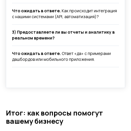
Что ожидать в ответе.
Как происходит интеграция
с нашими системами (API, автоматизация)?
3) Предоставляете ли вы отчеты и аналитику в
реальном времени?
Наши офисы
г.Липецк, ул. Ленина, д.36
Что ожидать в ответе.
Ответ «да» с примерами
+7 4742 907554
дашбордов или мобильного приложения.
г.Липецк, ул. Советская, д.20
+7 800 600 2755
г. Москва, ул.Новорязанская, д.24
+7 495 980 7554
г. Воронеж, ул. Кирова, д. 4
+7 472 272 7554
Итог: как вопросы помогут
Все представительства
вашему бизнесу