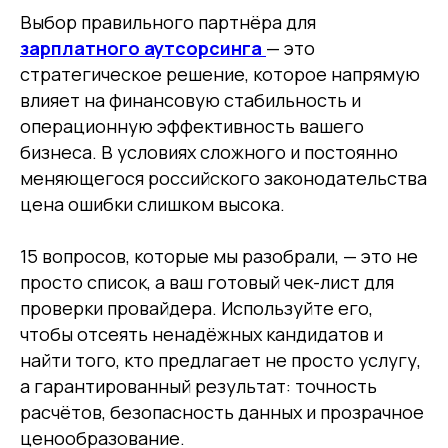
Электронная почта
Выбор правильного партнёра для
cs-sp-csc@cscentr.com
зарплатного аутсорсинга
— это
sales@cscentr.com
стратегическое решение, которое напрямую
влияет на финансовую стабильность и
ООО «ЦКР»
операционную эффективность вашего
ИНН 4823040990
бизнеса. В условиях сложного и постоянно
ОГРН 1104823017419
меняющегося российского законодательства
цена ошибки слишком высока.
Карта сайта
Антикоррупционная
15 вопросов, которые мы разобрали, — это не
деятельность
просто список, а ваш готовый чек-лист для
Политика
проверки провайдера. Используйте его,
конфиденциальности
чтобы отсеять ненадёжных кандидатов и
найти того, кто предлагает не просто услугу,
© ЦКР, 2019-2026 Все права защищены
а гарантированный результат: точность
расчётов, безопасность данных и прозрачное
ценообразование.