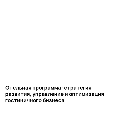
Карта сайта
Антикоррупционная
деятельность
Политика
конфиденциальности
© ЦКР, 2019-2026 Все права защищены
Отельная программа: стратегия
развития, управление и оптимизация
гостиничного бизнеса