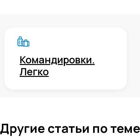
г.Липецк, ул. Ленина, д.36
+7 4742 907554
г.Липецк, ул. Советская, д.20
+7 800 600 2755
г. Москва, ул.Новорязанская, д.24
+7 495 980 7554
г. Воронеж, ул. Кирова, д. 4
+7 472 272 7554
Все представительства
Электронная почта
cs-sp-csc@cscentr.com
sales@cscentr.com
ООО «ЦКР»
ИНН 4823040990
ОГРН 1104823017419