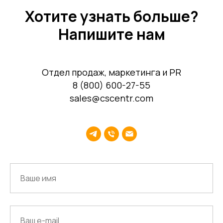
Хотите узнать больше?
Напишите нам
Отдел продаж, маркетинга и PR
8 (800) 600-27-55
sales@cscentr.com
Среднему бизнесу
Крупному бизнесу
Корпорациям
Компания
Продукты
О нас
Цифровые кадровые
сервисы
Кейсы
Цифровые
Отзывы
бухгалтерские
Карьера
сервисы
Контакты
Кадровый учет
Бухгалтерский,