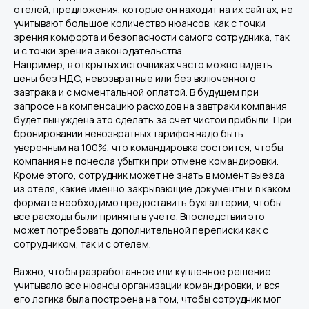
отелей, предложения, которые он находит на их сайтах, не
учитывают большое количество нюансов, как с точки
зрения комфорта и безопасности самого сотрудника, так
и с точки зрения законодательства.
Например, в открытых источниках часто можно видеть
Вас может заинтересовать
цены без НДС, невозвратные или без включенного
завтрака и с моментальной оплатой. В будущем при
запросе на компенсацию расходов на завтраки компания
будет вынуждена это сделать за счет чистой прибыли. При
бронировании невозвратных тарифов надо быть
уверенным на 100%, что командировка состоится, чтобы
компания не понесла убытки при отмене командировки.
Кроме этого, сотрудник может не знать в момент выезда
Командировки.
из отеля, какие именно закрывающие документы и в каком
Легко
формате необходимо предоставить бухгалтерии, чтобы
все расходы были приняты в учете. Впоследствии это
может потребовать дополнительной переписки как с
сотрудником, так и с отелем.
Важно, чтобы разработанное или купленное решение
Другие статьи по теме
учитывало все нюансы организации командировки, и вся
его логика была построена на том, чтобы сотрудник мог