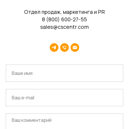
Диагностика
Управление ОЦО
Отдел продаж, маркетинга и PR
8 (800) 600-27-55
sales@cscentr.com
Медиа
Услуги
Новости
Казначейство
Страхование
Блог экспертов
Аутсорсинг закупок
Поддержка продаж
Сертификация
Юридическая
поддержка
Организация
мероприятий
Учебный центр
Охрана труда
Консалтинг
Наши офисы
г.Липецк, ул. Ленина, д.36