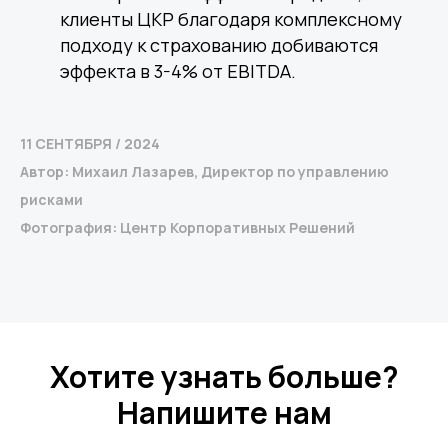
клиенты ЦКР благодаря комплексному
подходу к страхованию добиваются
эффекта в 3-4% от EBITDA.
11 СЕНТЯБРЯ / 2024
Автор: Михаил Лазарев, Директор по управлению
Среднему бизнесу
рисками
Крупному бизнесу
Корпорациям
Фотография: Центр Корпоративных Решений
Компания
Продукты
О нас
Цифровые кадровые
сервисы
Кейсы
Цифровые
Отзывы
Хотите узнать больше?
бухгалтерские
Карьера
сервисы
Контакты
Кадровый учет
Напишите нам
Бухгалтерский,
налоговый учет
Управление
командированием