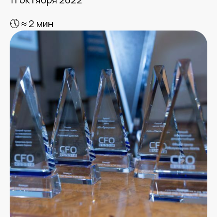
🕔 ≈ 2 мин