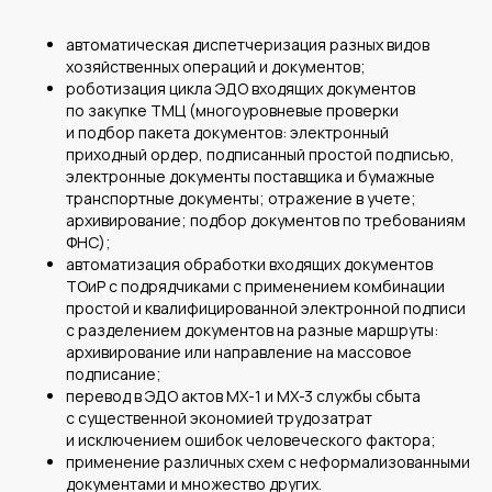
автоматическая диспетчеризация разных видов
хозяйственных операций и документов;
роботизация цикла ЭДО входящих документов
по закупке ТМЦ (многоуровневые проверки
и подбор пакета документов: электронный
приходный ордер, подписанный простой подписью,
электронные документы поставщика и бумажные
транспортные документы; отражение в учете;
архивирование; подбор документов по требованиям
ФНС);
автоматизация обработки входящих документов
ТОиР с подрядчиками с применением комбинации
простой и квалифицированной электронной подписи
с разделением документов на разные маршруты:
архивирование или направление на массовое
подписание;
перевод в ЭДО актов МХ-1 и МХ-3 службы сбыта
с существенной экономией трудозатрат
Среднему бизнесу
и исключением ошибок человеческого фактора;
Крупному бизнесу
применение различных схем с неформализованными
документами и множество других.
Корпорациям