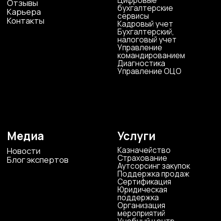
Электронная почта
cs-sp-csc@cscentr.com
sales@cscentr.com
ООО «ЦКР»
ИНН 4823040990
ОГРН 1104823017419
Карта сайта
Антикоррупционная
деятельность
Политика
конфиденциальности
© ЦКР, 2019-2026 Все права защищены