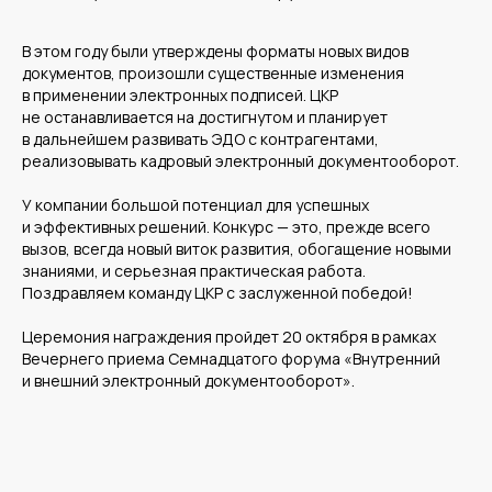
В этом году были утверждены форматы новых видов
документов, произошли существенные изменения
Компания
Продукты
в применении электронных подписей. ЦКР
не останавливается на достигнутом и планирует
О нас
Цифровые кадровые
сервисы
Кейсы
в дальнейшем развивать ЭДО с контрагентами,
Цифровые
Отзывы
бухгалтерские
реализовывать кадровый электронный документооборот.
Карьера
сервисы
Контакты
Кадровый учет
Бухгалтерский,
У компании большой потенциал для успешных
налоговый учет
Управление
и эффективных решений. Конкурс — это, прежде всего
командированием
Диагностика
вызов, всегда новый виток развития, обогащение новыми
Управление ОЦО
знаниями, и серьезная практическая работа.
Поздравляем команду ЦКР с заслуженной победой!
Церемония награждения пройдет 20 октября в рамках
Медиа
Услуги
Вечернего приема Семнадцатого форума «Внутренний
и внешний электронный документооборот».
Новости
Казначейство
Страхование
Блог экспертов
Аутсорсинг закупок
Поддержка продаж
Сертификация
Юридическая
поддержка
Организация
мероприятий