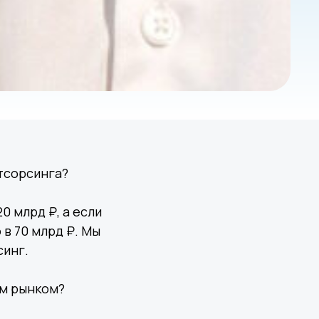
утсорсинга?
0 млрд ₽, а если
в 70 млрд ₽. Мы
синг.
ым рынком?