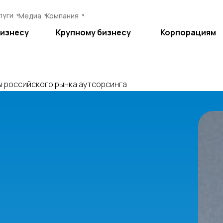
луги
луги
Медиа
Медиа
Компания
Компания
бизнесу
бизнесу
Крупному бизнесу
Крупному бизнесу
Корпорациям
Корпорациям
 российского рынка аутсорсинга