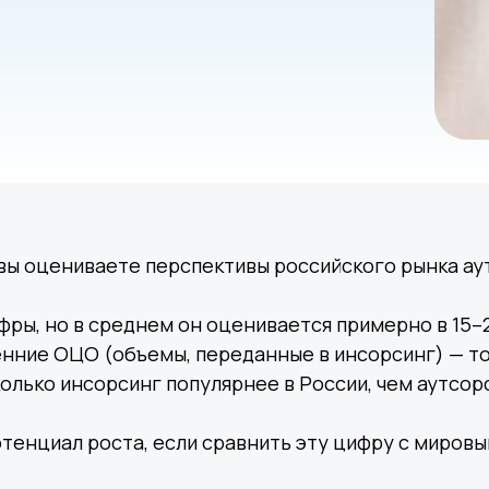
 вы оцениваете перспективы российского рынка а
фры, но в среднем он оценивается примерно в 15–2
нние ОЦО (объемы, переданные в инсорсинг) — то 
колько инсорсинг популярнее в России, чем аутсор
отенциал роста, если сравнить эту цифру с миров