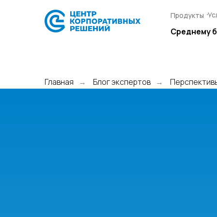
Ус
Ус
Продукты
Продукты
Среднему 
Среднему 
Главная
Блог экспертов
Перспективы
→
→