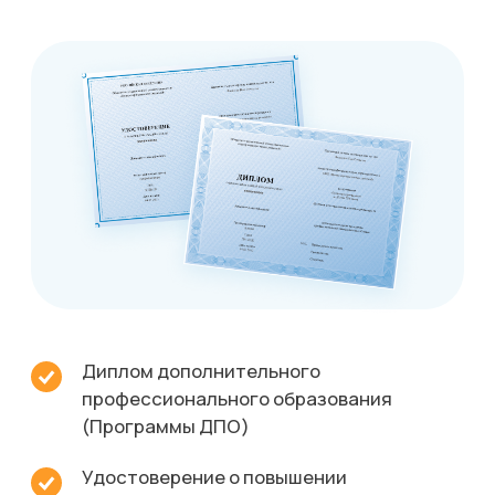
программ
10
преподавателей
У нас учатся