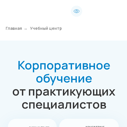
Главная
→
Учебный центр
Корпоративное
обучение
от практикующих
специалистов
консалтинг
охрана труда
системы
пожарная
менеджмента
безопасность
охрана окружающей среды