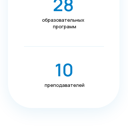
+7 4742 907554
г.Липецк, ул. Советская, д.20
+7 800 600 2755
г. Москва, ул.Новорязанская, д.24
+7 495 980 7554
г. Воронеж, ул. Кирова, д. 4
+7 472 272 7554
Все представительства
Электронная почта
cs-sp-csc@cscentr.com
sales@cscentr.com
ООО «ЦКР»
ИНН 4823040990
ОГРН 1104823017419