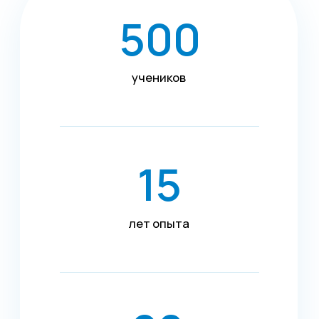
Диагностика
Управление ОЦО
Медиа
Услуги
Новости
Казначейство
Страхование
Блог экспертов
Аутсорсинг закупок
Поддержка продаж
Сертификация
Юридическая
поддержка
Организация
мероприятий
Учебный центр
Охрана труда
Консалтинг
Наши офисы
г.Липецк, ул. Ленина, д.36