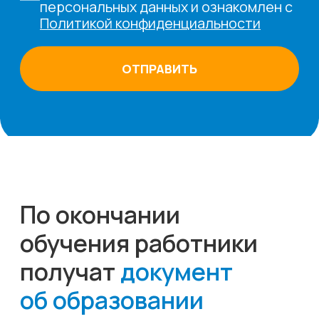
500
учеников
15
лет опыта
28
образовательных