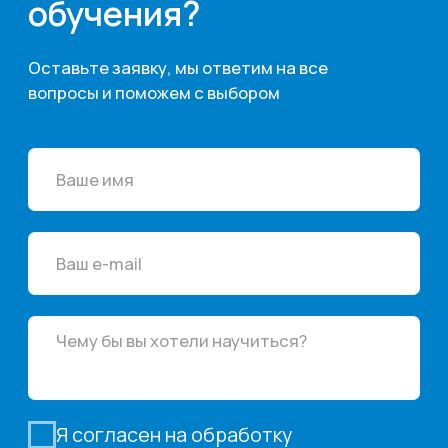
Диплом дополнительного
профессионального образования
(Программы ДПО)
Удостоверение о повышении
квалификации (Программы
повышения квалификации)
Протокол проверки знаний (обучение
по охране труда в соответствии
с Постановлением Правительства РФ
от 24.12.2021 № 2464)
Сертификат (для остальных
программ обучения)
Об учебном центре