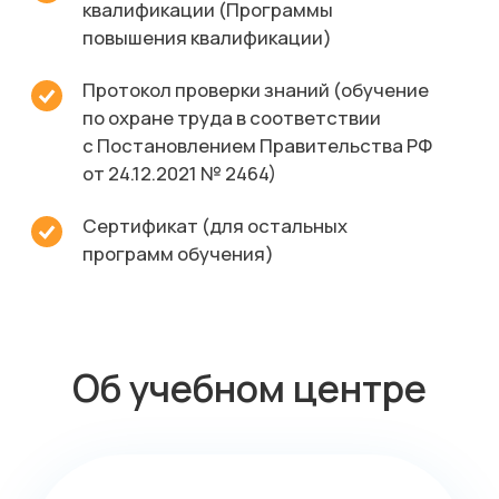
Среднему бизнесу
Крупному бизнесу
Корпорациям
Компания
Продукты
О нас
Цифровые кадровые
сервисы
Кейсы
Цифровые
Отзывы
бухгалтерские
Карьера
сервисы
Контакты
Кадровый учет
Бухгалтерский,
налоговый учет
Управление
командированием