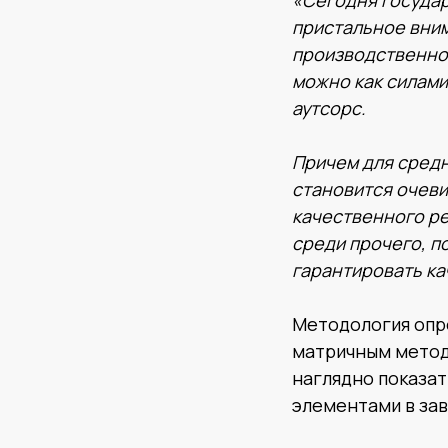
«Сегодня государ
пристальное вни
производственной
можно как силами
аутсорс.
Причем для средн
становится очеви
качественного ре
среди прочего, п
гарантировать ка
Методология опр
матричным метод
наглядно показат
элементами в зав