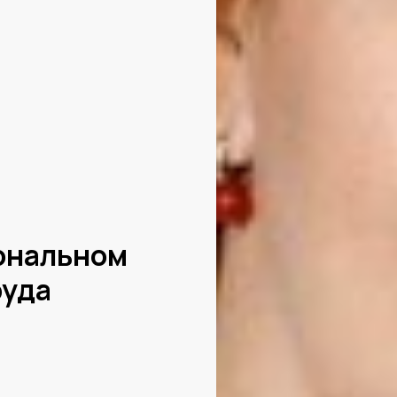
иональном
руда