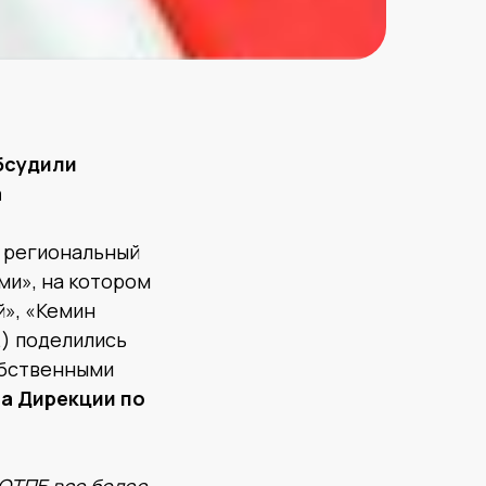
бсудили
а
о региональный
ми», на котором
», «Кемин
.) поделились
обственными
а Дирекции по