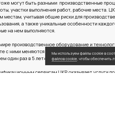
тоже могут быть разными: производственные проц
ты, участки выполнения работ, рабочие места. Ц
м местам, учитывая общие риски для производств
зования, а также уникальные особенности каждог
рые на нем выполняются.
мире производственное оборудование и технолог
те с ними меняются и риски. Поэтому рекомендуе
Мы используем файлы cookie в соо
чем один раз в 5 лет», — отмечает Оксана Дергунов
файлов cookie
, чтобы обеспечить 
тификационным сервисам ЦКР оказывает услуги п
 труда и промышленной безопасности (ОТПБ): кон
ональных рисков, разработки внутренних нормати
й законодательства, обучения в области охраны т
экологической безопасности.
ы ЦКР проводят анализ, оценку и контроль актуал