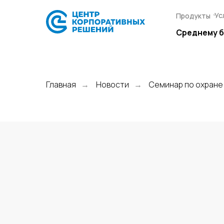
Ус
Ус
Продукты
Продукты
Среднему 
Среднему 
Главная
Новости
Семинар по охране
→
→