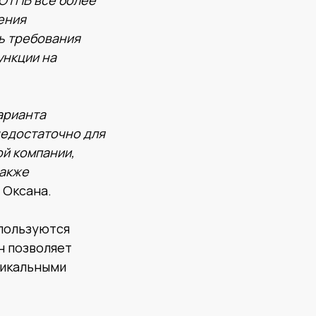
ОТПБ все более
ения
ь требования
ункции на
арианта
недостаточно для
ой компании,
также
 Оксана.
 пользуются
н позволяет
никальными