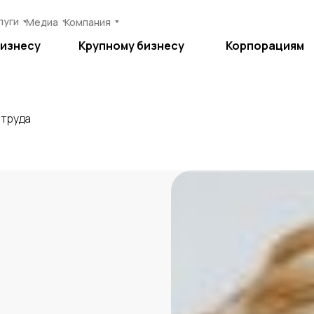
луги
луги
Медиа
Медиа
Компания
Компания
бизнесу
бизнесу
Крупному бизнесу
Крупному бизнесу
Корпорациям
Корпорациям
 труда