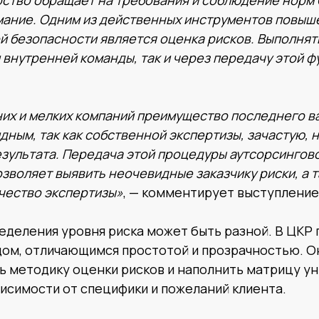
ство обращает на требования и соблюдение норм 
мание. Одним из действенных инструментов повыш
 безопасности является оценка рисков. Выполнят
 внутренней команды, так и через передачу этой ф
их и мелких компаний преимущество последнего в
дным, так как собственной экспертизы, зачастую, 
зультата. Передача этой процедуры аутсорсингов
озволяет выявить неочевидные заказчику риски, а 
чество экспертизы»
, — комментирует выступление
еделения уровня риска может быть разной. В ЦКР
ом, отличающимся простотой и прозрачностью. О
ь методику оценки рисков и наполнить матрицу у
исимости от специфики и пожеланий клиента.