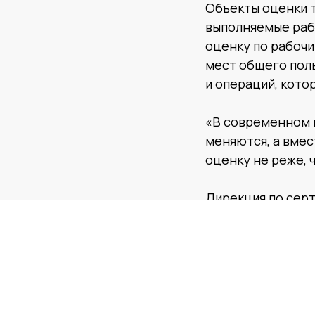
Объекты оценки 
выполняемые рабо
оценку по рабочи
мест общего поль
и операций, кото
«В современном 
меняются, а вмес
оценку не реже, 
Дирекция по сер
в области охраны
оценки професси
аудита требовани
промышленной и 
Также специалист