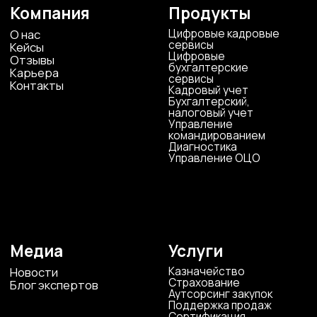
+7 800 600 2755
г. Москва, ул.Новорязанская, д.24
+7 495 980 7554
г. Воронеж, ул. Кирова, д. 4
+7 472 272 7554
Все представительства
Электронная почта
cs-sp-csc@cscentr.com
sales@cscentr.com
ООО «ЦКР»
ИНН 4823040990
ОГРН 1104823017419
Карта сайта