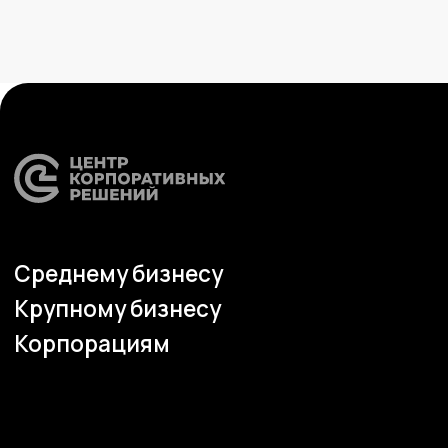
Медиа
Услуги
Новости
Казначейство
Страхование
Блог экспертов
Аутсорсинг закупок
Поддержка продаж
Сертификация
Юридическая
поддержка
Организация
мероприятий
Учебный центр
Охрана труда
Консалтинг
Наши офисы
г.Липецк, ул. Ленина, д.36
+7 4742 907554
г.Липецк, ул. Советская, д.20