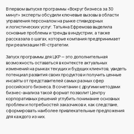
В первом выпуске программы «Вокруг бизнеса за 30
минут» эксперты обсудили ключевые вызовы в области
управления персоналом на рынке стивидорных
и логистических услуг. Татьяна Ефремова выделила
основные проблемы и тренды в индустрии, а также
рассказала о шагах, которые компания предпринимает
Среднему бизнесу
при реализации HR-стратегии.
Крупному бизнесу
Корпорациям
Запуск программы для ЦКР — это дополнительная
возможность оставаться в контексте актуальных
изменений на рынках текущих и будущих клиентов, увидеть
потенциал развития своих продуктов и получить ценные
Компания
Продукты
инсайты от представителей самых разных сфер
российского бизнеса. В сочетании с другими методами
О нас
Цифровые кадровые
сервисы
Кейсы
бизнес-анализа такой формат позволит Центру
Цифровые
Отзывы
бухгалтерские
корпоративных решений углубить понимание основных
Карьера
сервисы
Контакты
Кадровый учет
проблем и потребностей заказчиков и, как следствие,
Бухгалтерский,
сформировать наиболее привлекательные предложения
налоговый учет
Управление
для каждого из них.
командированием
Диагностика
Управление ОЦО