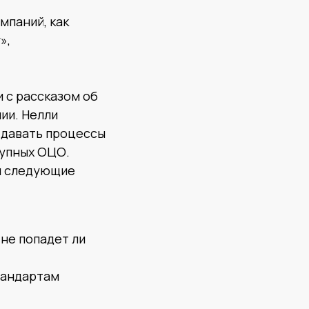
мпаний, как
»,
 с рассказом об
ии. Нелли
тдавать процессы
рупных ОЦО.
ли следующие
не попадет ли
тандартам