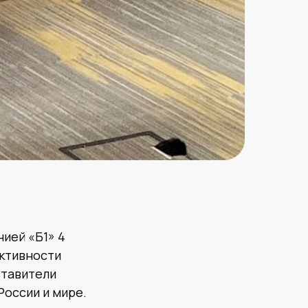
ией «Б1» 4
ективности
ставители
России и мире.