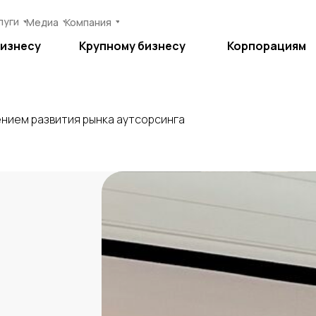
луги
луги
Медиа
Медиа
Компания
Компания
бизнесу
бизнесу
Крупному бизнесу
Крупному бизнесу
Корпорациям
Корпорациям
ением развития рынка аутсорсинга