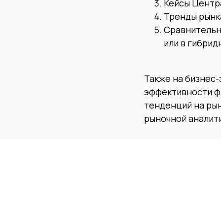
Кейсы Центр
Тренды рынк
Сравнительн
или в гибри
Также на бизнес-
эффективности ф
тенденций на рын
рыночной аналити
Мероприятие про
материалам докла