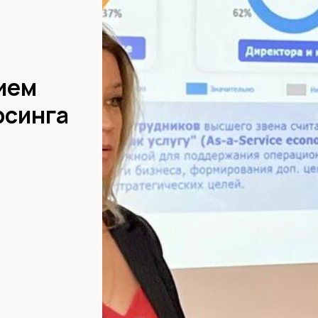
ием
рсинга