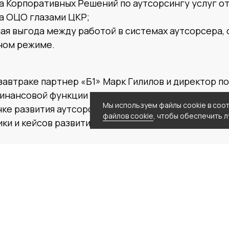
а Корпоративных Решений по аутсорсингу услуг о
а ОЦО глазами ЦКР;
ая выгода между работой в системах аутсорсера, 
дном режиме.
завтраке партнер «Б1» Марк Гилилов и директор 
инансовой функции Елена Садовая поделились ви
Мы используем файлы cookie в соо
ке развития аутсорсинга и ОЦО. Консультанты пр
файлов cookie
, чтобы обеспечить 
ки и кейсов развития этих рынков в России и мире.
шло успешно, специалисты ЦКР отметили живой ин
дчиков и вовлеченность спикеров в дискуссию.