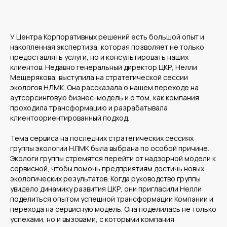
У Центра Корпоративных решений есть большой опыт и
накопленная экспертиза, которая позволяет не только
предоставлять услуги, но и консультировать наших
клиентов. Недавно генеральный директор ЦКР, Нелли
Мещерякова, выступила на стратегической сессии
экологов НЛМК. Она рассказала о нашем переходе на
аутсорсинговую бизнес-модель и о том, как компания
проходила трансформацию и разрабатывала
клиентоориентированный подход.
Тема сервиса на последних стратегических сессиях
группы экологии НЛМК была выбрана по особой причине.
Экологи группы стремятся перейти от надзорной модели к
сервисной, чтобы помочь предприятиям достичь новых
экологических результатов. Когда руководство группы
увидело динамику развития ЦКР, они пригласили Нелли
поделиться опытом успешной трансформации Компании и
Среднему бизнесу
перехода на сервисную модель. Она поделилась не только
успехами, но и вызовами, с которыми компания
Крупному бизнесу