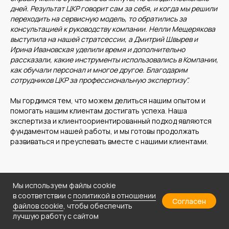
мероприятий
дней. Результат ЦКР говорит сам за себя, и когда мы решили
Учебный центр
Охрана труда
переходить на сервисную модель, то обратились за
Консалтинг
консультацией к руководству компании. Нелли Мещерякова
выступила на нашей стратсессии, а Дмитрий Швырев и
Ирина Ивановская уделили время и дополнительно
рассказали, какие инструменты использовались в Компании,
как обучали персонал и многое другое. Благодарим
сотрудников ЦКР за профессиональную экспертизу".
Наши офисы
Мы гордимся тем, что можем делиться нашим опытом и
г.Липецк, ул. Ленина, д.36
помогать нашим клиентам достигать успеха. Наша
экспертиза и клиентоориентированный подход являются
+7 4742 907554
фундаментом нашей работы, и мы готовы продолжать
г.Липецк, ул. Советская, д.20
развиваться и преуспевать вместе с нашими клиентами.
+7 800 600 2755
г. Москва, ул.Новорязанская, д.24
+7 495 980 7554
Мы используем файлы cookie
г. Воронеж, ул. Кирова, д. 4
в соответствии с
политикой в отношении
Согласен
+7 472 272 7554
файлов cookie
, чтобы обеспечить
лучшую работу с сайтом
Все представительства