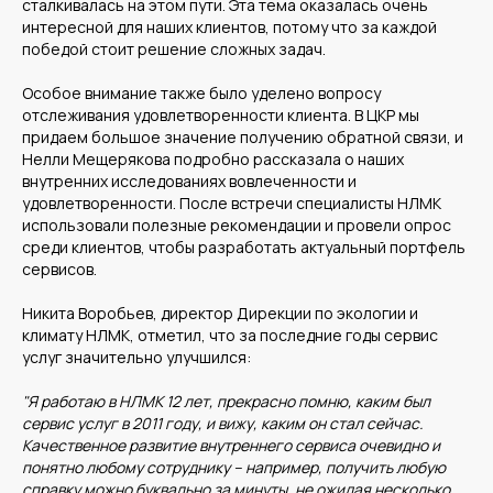
сталкивалась на этом пути. Эта тема оказалась очень
Корпорациям
интересной для наших клиентов, потому что за каждой
победой стоит решение сложных задач.
Особое внимание также было уделено вопросу
Компания
Продукты
отслеживания удовлетворенности клиента. В ЦКР мы
О нас
Цифровые кадровые
придаем большое значение получению обратной связи, и
сервисы
Кейсы
Нелли Мещерякова подробно рассказала о наших
Цифровые
Отзывы
бухгалтерские
Карьера
внутренних исследованиях вовлеченности и
сервисы
Контакты
Кадровый учет
удовлетворенности. После встречи специалисты НЛМК
Бухгалтерский,
налоговый учет
использовали полезные рекомендации и провели опрос
Управление
среди клиентов, чтобы разработать актуальный портфель
командированием
Диагностика
сервисов.
Управление ОЦО
Никита Воробьев, директор Дирекции по экологии и
климату НЛМК, отметил, что за последние годы сервис
услуг значительно улучшился:
Медиа
Услуги
Новости
Казначейство
"Я работаю в НЛМК 12 лет, прекрасно помню, каким был
Страхование
Блог экспертов
сервис услуг в 2011 году, и вижу, каким он стал сейчас.
Аутсорсинг закупок
Поддержка продаж
Качественное развитие внутреннего сервиса очевидно и
Сертификация
Юридическая
понятно любому сотруднику – например, получить любую
поддержка
Организация
справку можно буквально за минуты, не ожидая несколько