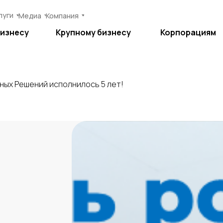
луги
луги
Медиа
Медиа
Компания
Компания
бизнесу
бизнесу
Крупному бизнесу
Крупному бизнесу
Корпорациям
Корпорациям
ных Решений исполнилось 5 лет!