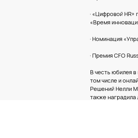
· «Цифровой HR» 
«Время инноваци
· Номинация «Уп
· Премия CFO Rus
В честь юбилея в
том числе и онла
Решений Нелли Ме
также наградила 
«За эти годы мы 
технологичные и 
иначе взглянуть 