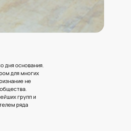
о дня основания.
ром для многих
признание не
ообщества.
ейших групп и
ателем ряда