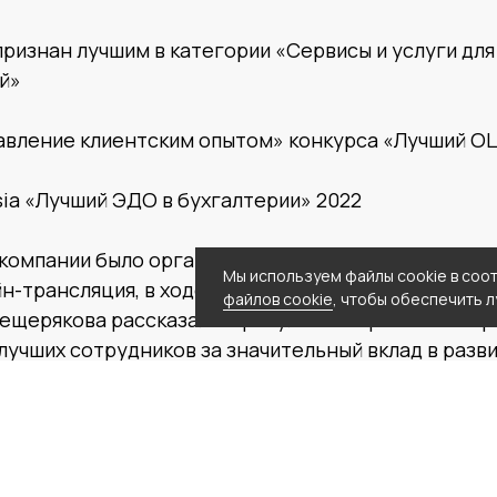
признан лучшим в категории «Сервисы и услуги дл
й»
равление клиентским опытом» конкурса «Лучший О
sia «Лучший ЭДО в бухгалтерии» 2022
 компании было организовано много праздничных а
Мы используем файлы cookie в соо
йн-трансляция, в ходе которой руководитель Цен
файлов cookie
, чтобы обеспечить 
щерякова рассказала о результатах работы за пр
лучших сотрудников за значительный вклад в разв
успели реализовать большое количество бизнес-за
удобные сервисы, которые помогли и нам самим, 
на многие процессы. Мы предвосхищали запросы за