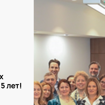
х
5 лет!