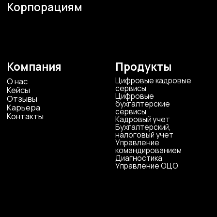
Наши офисы
г.Липецк, ул. Ленина, д.36
+7 4742 907554
г.Липецк, ул. Советская, д.20
+7 800 600 2755
г. Москва, ул.Новорязанская, д.24
+7 495 980 7554
г. Воронеж, ул. Кирова, д. 4
+7 472 272 7554
Все представительства
Электронная почта
cs-sp-csc@cscentr.com