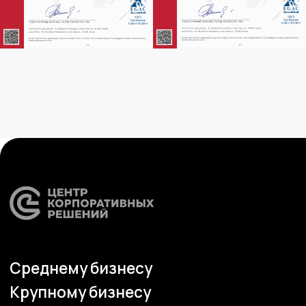
Компания
Продукты
О нас
Цифровые кадровые
сервисы
Кейсы
Цифровые
Отзывы
бухгалтерские
Карьера
сервисы
Контакты
Кадровый учет
Бухгалтерский,
налоговый учет
Управление
командированием
Диагностика
Управление ОЦО
Медиа
Услуги
Новости
Казначейство
Страхование
Блог экспертов
Аутсорсинг закупок
Поддержка продаж
Сертификация
Юридическая
поддержка
Организация
мероприятий
Учебный центр
Охрана труда
Консалтинг