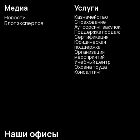
sales@cscentr.com
ООО «ЦКР»
ИНН 4823040990
ОГРН 1104823017419
Карта сайта
Антикоррупционная
деятельность
Политика
конфиденциальности
© ЦКР, 2019-2026 Все права защищены