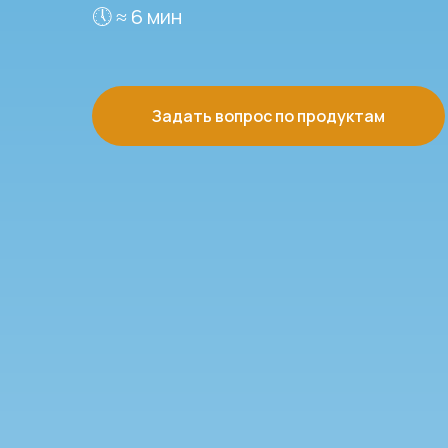
🕔 ≈ 6 мин
Задать вопрос по продуктам