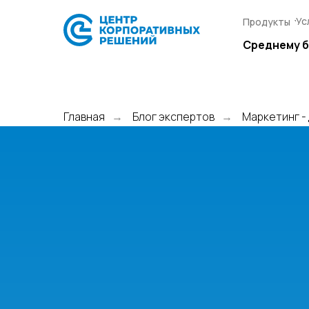
Ус
Ус
Продукты
Продукты
Среднему 
Среднему 
Главная
Блог экспертов
Маркетинг -
→
→