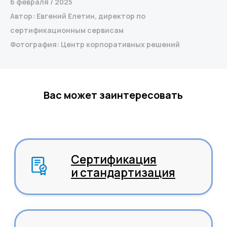
6 февраля / 2025
Автор: Евгений Елетин, директор по
сертификационным сервисам
Фотография: Центр корпоративных решений
Вас может заинтересовать
Среднему бизнесу
Крупному бизнесу
Корпорациям
Компания
Продукты
О нас
Цифровые кадровые
сервисы
Кейсы
Цифровые
Отзывы
бухгалтерские
Карьера
сервисы
Контакты
Кадровый учет