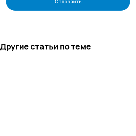
Отправить
ОГРН 1104823017419
Карта сайта
Антикоррупционная
деятельность
Политика
конфиденциальности
© ЦКР, 2019-2026 Все права защищены