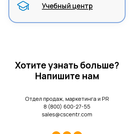
Бухгалтерский,
налоговый учет
Управление
командированием
Диагностика
Управление ОЦО
Медиа
Услуги
Новости
Казначейство
Страхование
Блог экспертов
Аутсорсинг закупок
Хотите узнать больше?
Поддержка продаж
Сертификация
Юридическая
Напишите нам
поддержка
Организация
мероприятий
Учебный центр
Охрана труда
Консалтинг
Отдел продаж, маркетинга и PR
8 (800) 600-27-55
sales@cscentr.com
Наши офисы