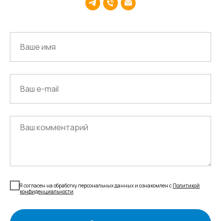
г.Липецк, ул. Ленина, д.36
+7 4742 907554
г.Липецк, ул. Советская, д.20
+7 800 600 2755
г. Москва, ул.Новорязанская, д.24
+7 495 980 7554
г. Воронеж, ул. Кирова, д. 4
+7 472 272 7554
Все представительства
Электронная почта
cs-sp-csc@cscentr.com
sales@cscentr.com
Я согласен на обработку персональных данных и ознакомлен с
Политикой
конфиденциальности
ООО «ЦКР»
ИНН 4823040990