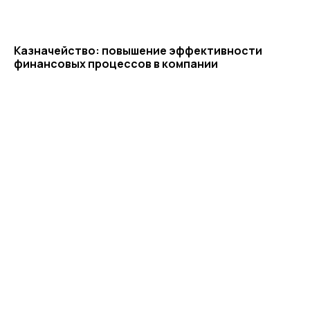
Карта сайта
Антикоррупционная
Казначейство: повышение эффективности
деятельность
финансовых процессов в компании
Политика
конфиденциальности
© ЦКР, 2019-2026 Все права защищены