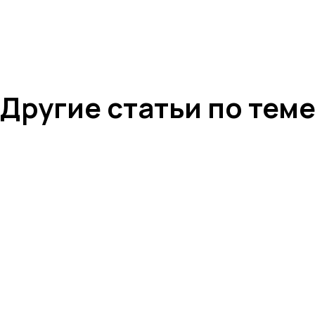
+7 4742 907554
г.Липецк, ул. Советская, д.20
+7 800 600 2755
г. Москва, ул.Новорязанская, д.24
+7 495 980 7554
г. Воронеж, ул. Кирова, д. 4
+7 472 272 7554
Все представительства
Электронная почта
cs-sp-csc@cscentr.com
sales@cscentr.com
ООО «ЦКР»
ИНН 4823040990
ОГРН 1104823017419