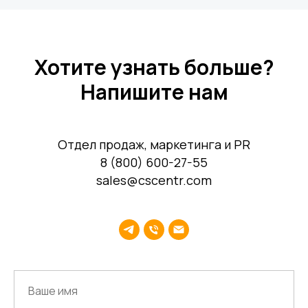
Хотите узнать больше?
Напишите нам
Среднему бизнесу
Крупному бизнесу
Отдел продаж, маркетинга и PR
Корпорациям
8 (800) 600-27-55
sales@cscentr.com
Компания
Продукты
О нас
Цифровые кадровые
сервисы
Кейсы
Цифровые
Отзывы
бухгалтерские
Карьера
сервисы
Контакты
Кадровый учет
Бухгалтерский,
налоговый учет
Управление
командированием