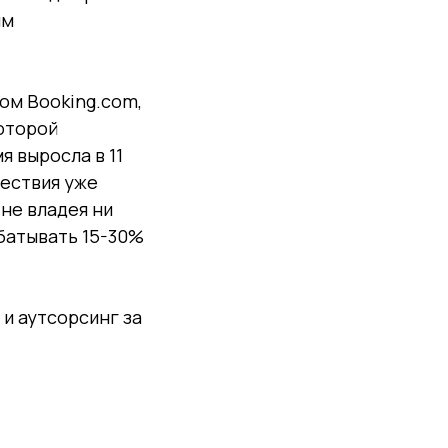
ым
ом Booking.com,
которой
я выросла в 11
шествия уже
 не владея ни
батывать 15-30%
 и аутсорсинг за