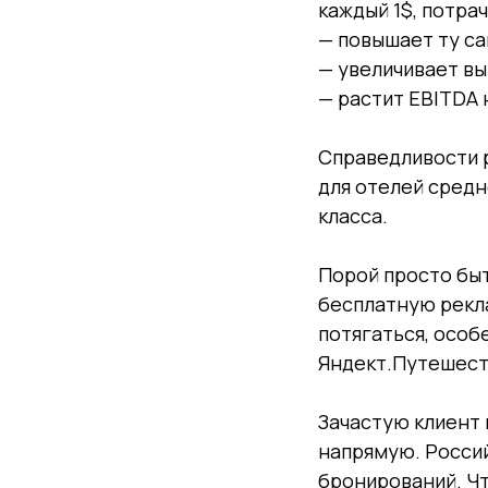
каждый 1$, потра
— повышает ту са
— увеличивает вы
— растит EBITDA н
Справедливости р
для отелей средн
класса.
Порой просто быт
бесплатную рекла
потягаться, особ
Яндект.Путешест
Зачастую клиент 
напрямую. Россий
бронирований. Чт