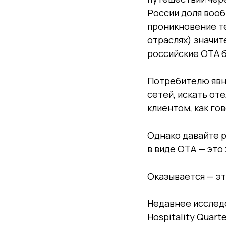
России доля вооб
проникновение те
отраслях) значит
российские ОТА 
Потребителю явн
сетей, искать от
клиентом, как го
Однако давайте р
в виде ОТА — это
Оказывается — э
Недавнее исслед
Hospitality Quart