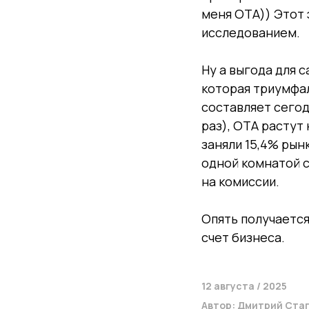
меня ОТА)) Этот 
исследованием.
Ну а выгода для 
которая триумфал
составляет сегодн
раз), ОТА растут
заняли 15,4% рынк
одной комнатой с
на комиссии.
Опять получается
счет бизнеса.
12 августа / 2025
Автор: Дмитрий Стап