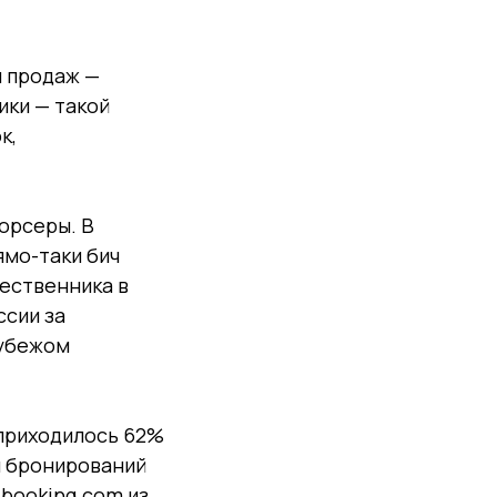
ы продаж —
ики — такой
к,
сорсеры. В
ямо-таки бич
ественника в
ссии за
рубежом
 приходилось 62%
ля бронирований
 booking.com из