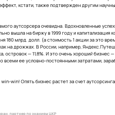
эффект, кстати, также подтвержден другим научн
самого аутсорсера очевидна. Вдохновленные успех
ьно вышла на биржу в 1999 году и капитализация 
я 180 млрд. долл. (а стоимость 1 акции за это врем
 как на дрожжах. В России, например, Яндекс.Путе
а, островок — 11,8%. И это очень хороший бизнес —
о всеми ее условно-постоянными затратами, зара
 win-win! Опять бизнес растет за счет аутсорсинга
ран, партнер по знаниям ЦКР