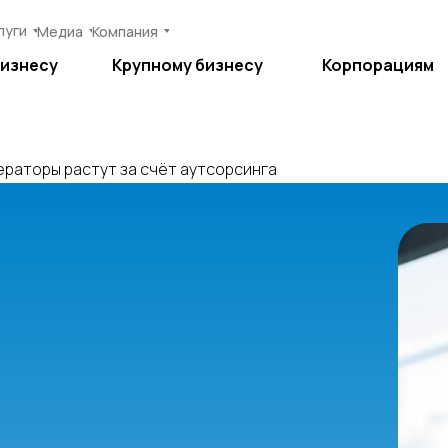
луги
луги
Медиа
Медиа
Компания
Компания
бизнесу
бизнесу
Крупному бизнесу
Крупному бизнесу
Корпорациям
Корпорациям
раторы растут за счёт аутсорсинга