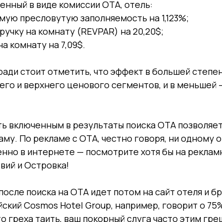
ченный в виде комиссии ОТА, отель:
мую пресловутую заполняемость на 1,123%;
ручку на комнату (REVPAR) на 20,20$;
а комнату на 7,09$.
ади стоит отметить, что эффект в большей степе
его и верхнего ценового сегментов, и в меньшей 
ь включенным в результаты поиска ОТА позволяет
му. По рекламе с ОТА, честно говоря, ни одному 
енно в интернете — посмотрите хотя бы на рекла
вий и Островка!
после поиска на ОТА идет потом на сайт отеля и 
ский Cosmos Hotel Group, например, говорит о 75
о греха таить, ваш покорный слуга часто этим гре