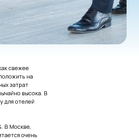
как свежее
 положить на
ных затрат
вычайно высока. В
у для отелей
. В Москве,
итается очень