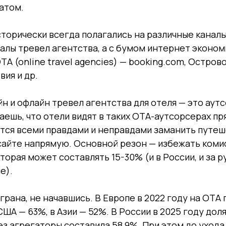
атом.
торически всегда полагались на различные канал
алы тревел агентства, а с бумом интернет эконом
TA (online travel agencies) — booking.com, Острово
ия и др.
йн и офлайн тревел агентства для отеля — это аут
таешь, что отели видят в таких ОТА-аутсорсерах пр
тся всеми правдами и неправдами заманить путеш
сайте напрямую. Основной резон — избежать коми
торая может составлять 15-30% (и в России, и за 
е).
грана, не начавшись. В Европе в 2022 году на ОТА
США — 63%, в Азии — 52%. В России в 2025 году до
з агрегаторы составила 58,9%. При этом до ухода