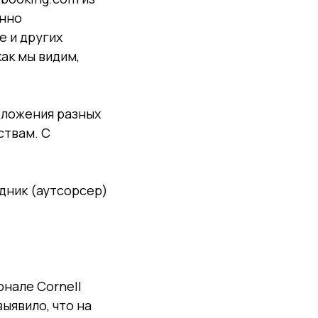
онно
е и других
как мы видим,
дложения разных
ствам. С
дник (аутсорсер)
нале Cornell
выявило, что на