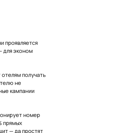
ни проявляется
— для эконом
 отелям получать
отелю не
мные кампании
бронирует номер
% прямых
шит — да простят