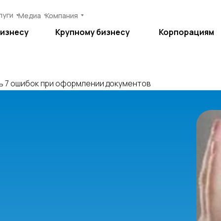
луги
луги
Медиа
Медиа
Компания
Компания
бизнесу
бизнесу
Крупному бизнесу
Крупному бизнесу
Корпорациям
Корпорациям
ь 7 ошибок при оформлении документов