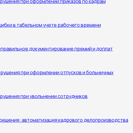
рушения при оформлении приказов по кадрам
ибки в табельном учете рабочего времени
еправильное документирование премий и доплат
рушения при оформлении отпусков и больничных
рушения при увольнении сотрудников
решения: автоматизация кадрового делопроизводства