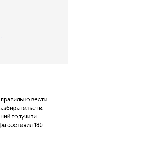
а
 правильно вести
разбирательств.
аний получили
фа составил 180