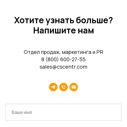
мероприятий
Учебный центр
Охрана труда
Консалтинг
Хотите узнать больше?
Напишите нам
Наши офисы
Отдел продаж, маркетинга и PR
8 (800) 600-27-55
г.Липецк, ул. Ленина, д.36
sales@cscentr.com
+7 4742 907554
г.Липецк, ул. Советская, д.20
+7 800 600 2755
г. Москва, ул.Новорязанская, д.24
+7 495 980 7554
г. Воронеж, ул. Кирова, д. 4
+7 472 272 7554
Все представительства