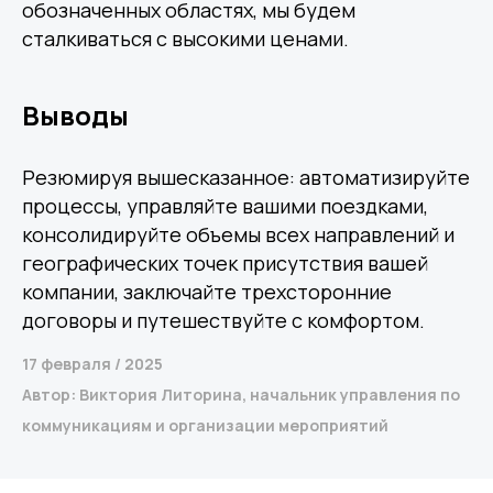
обозначенных областях, мы будем
Корпорациям
сталкиваться с высокими ценами.
Выводы
Компания
Продукты
О нас
Цифровые кадровые
сервисы
Кейсы
Цифровые
Отзывы
Резюмируя вышесказанное: автоматизируйте
бухгалтерские
Карьера
сервисы
Контакты
Кадровый учет
процессы, управляйте вашими поездками,
Бухгалтерский,
налоговый учет
консолидируйте объемы всех направлений и
Управление
командированием
географических точек присутствия вашей
Диагностика
Управление ОЦО
компании, заключайте трехсторонние
договоры и путешествуйте с комфортом.
17 февраля / 2025
Медиа
Услуги
Автор: Виктория Литорина, начальник управления по
Новости
Казначейство
Страхование
Блог экспертов
коммуникациям и организации мероприятий
Аутсорсинг закупок
Поддержка продаж
Сертификация
Юридическая
поддержка
Организация