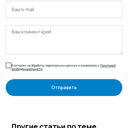
Электронная почта
cs-sp-csc@cscentr.com
sales@cscentr.com
ООО «ЦКР»
ИНН 4823040990
ОГРН 1104823017419
Я согласен на обработку персональных данных и ознакомлен с
Политикой
конфиденциальности
Карта сайта
Антикоррупционная
деятельность
Отправить
Политика
конфиденциальности
© ЦКР, 2019-2026 Все права защищены