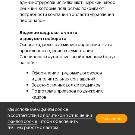
администрирования включают широкий набор
функций, которые полностью покрывают
потребности компании в области управления
персоналом.
Ведение кадрового учета
и документооборота
Основа кадрового администрирования — это
правильное ведение документации.
Специалисты аутсорсинговой компании берут
на себя:
Оформление трудовых договоров
и дополнительных соглашений
Ведение личных дел сотрудников
Подготовка приказов по движению
кадров
Ведение трудовых книжек
и их электронных аналогов
Мы используем файлы cookie
Оформление справок и других
в соответствии с
политикой в отношении
Согласен
документов для сотрудников
файлов cookie
, чтобы обеспечить
лучшую работу с сайтом
Расчет заработной платы и отпускных