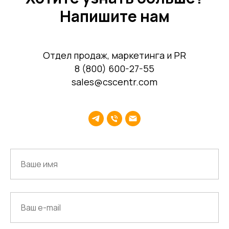
Консалтинг
Напишите нам
Отдел продаж, маркетинга и PR
8 (800) 600-27-55
Наши офисы
sales@cscentr.com
г.Липецк, ул. Ленина, д.36
+7 4742 907554
г.Липецк, ул. Советская, д.20
+7 800 600 2755
г. Москва, ул.Новорязанская, д.24
+7 495 980 7554
г. Воронеж, ул. Кирова, д. 4
+7 472 272 7554
Все представительства