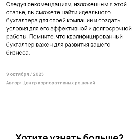
Следуя рекомендациям, изложенным в этой
статье, вы сможете найти идеального
бухгалтера для своей компании и создать
Компания
Продукты
условия для его эффективной и долгосрочной
О нас
Цифровые кадровые
сервисы
Кейсы
работы. Помните, что квалифицированный
Цифровые
Отзывы
бухгалтерские
Карьера
бухгалтер важен для развития вашего
сервисы
Контакты
Кадровый учет
Бухгалтерский,
бизнеса.
налоговый учет
Управление
командированием
Диагностика
Управление ОЦО
9 октября / 2025
Автор: Центр корпоративных решений
Медиа
Услуги
Новости
Казначейство
Страхование
Блог экспертов
Аутсорсинг закупок
Поддержка продаж
Сертификация
Юридическая
поддержка
Организация
мероприятий
Хотите узнать больше?
Учебный центр
Охрана труда