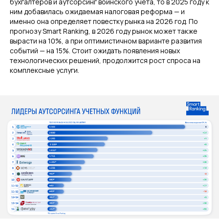
бухгалтеров и аутсорсинг воинского учета, то в 2025 году к
ним добавилась ожидаемая налоговая реформа — и
именно она определяет повестку рынка на 2026 год. По
прогнозу Smart Ranking, в 2026 году рынок может также
вырасти на 10%, а при оптимистичном варианте развития
событий — на 15%. Стоит ожидать появления новых
технологических решений, продолжится рост спроса на
комплексные услуги.
Среднему бизнесу
Крупному бизнесу
Корпорациям
Компания
Продукты
О нас
Цифровые кадровые
сервисы
Кейсы
Цифровые
Отзывы