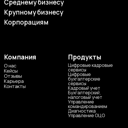
Наши офисы
г.Липецк, ул. Ленина, д.36
+7 4742 907554
г.Липецк, ул. Советская, д.20
+7 800 600 2755
г. Москва, ул.Новорязанская, д.24
+7 495 980 7554
г. Воронеж, ул. Кирова, д. 4
+7 472 272 7554
Все представительства
Электронная почта
cs-sp-csc@cscentr.com
sales@cscentr.com
ООО «ЦКР»