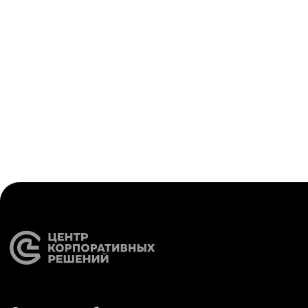
бухгалтерские
Карьера
сервисы
Контакты
Кадровый учет
Бухгалтерский,
налоговый учет
Управление
командированием
Диагностика
Управление ОЦО
Медиа
Услуги
Новости
Казначейство
Страхование
Блог экспертов
Аутсорсинг закупок
Поддержка продаж
Сертификация
Юридическая
поддержка
Организация
мероприятий
Учебный центр
Охрана труда
Консалтинг