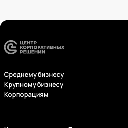
сервисы
Контакты
Кадровый учет
Бухгалтерский,
налоговый учет
Управление
командированием
Диагностика
Управление ОЦО
Медиа
Услуги
Новости
Казначейство
Страхование
Блог экспертов
Аутсорсинг закупок
Поддержка продаж
Сертификация
Юридическая
поддержка
Организация
мероприятий
Учебный центр
Охрана труда
Консалтинг