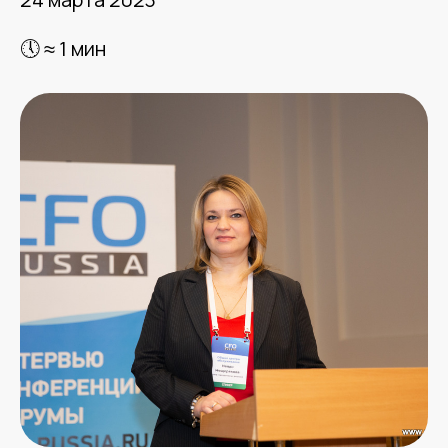
🕔 ≈ 1 мин