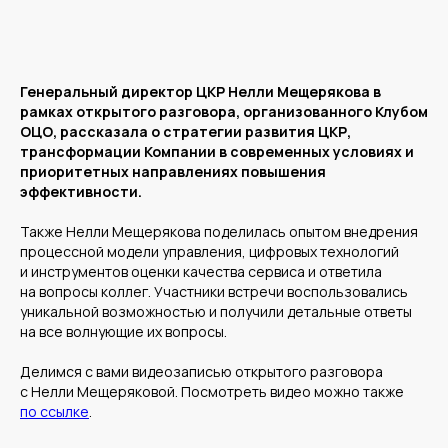
Генеральный директор ЦКР Нелли Мещерякова в
рамках открытого разговора, организованного Клубом
ОЦО, рассказала о стратегии развития ЦКР,
трансформации Компании в современных условиях и
приоритетных направлениях повышения
эффективности.
Также Нелли Мещерякова поделилась опытом внедрения
Среднему бизнесу
процессной модели управления, цифровых технологий
и инструментов оценки качества сервиса и ответила
Крупному бизнесу
на вопросы коллег. Участники встречи воспользовались
Корпорациям
уникальной возможностью и получили детальные ответы
на все волнующие их вопросы.
Делимся с вами видеозаписью открытого разговора
Компания
Продукты
с Нелли Мещеряковой. Посмотреть видео можно также
О нас
Цифровые кадровые
по ссылке
.
сервисы
Кейсы
Цифровые
Отзывы
бухгалтерские
Карьера