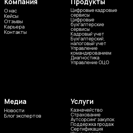
Наши офисы
г.Липецк, ул. Ленина, д.36
+7 4742 907554
г.Липецк, ул. Советская, д.20
+7 800 600 2755
г. Москва, ул.Новорязанская, д.24
+7 495 980 7554
г. Воронеж, ул. Кирова, д. 4
+7 472 272 7554
Все представительства
Электронная почта
cs-sp-csc@cscentr.com
sales@cscentr.com
ООО «ЦКР»