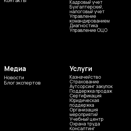
г. Воронеж, ул. Кирова, д. 4
+7 472 272 7554
Все представительства
Электронная почта
cs-sp-csc@cscentr.com
sales@cscentr.com
ООО «ЦКР»
ИНН 4823040990
ОГРН 1104823017419
Карта сайта
Антикоррупционная
деятельность
Политика
конфиденциальности