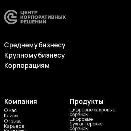
Страхование
Блог экспертов
Аутсорсинг закупок
Поддержка продаж
Сертификация
Юридическая
поддержка
Организация
мероприятий
Учебный центр
Охрана труда
Консалтинг
Наши офисы
г.Липецк, ул. Ленина, д.36
+7 4742 907554
г.Липецк, ул. Советская, д.20
+7 800 600 2755
г. Москва, ул.Новорязанская, д.24
+7 495 980 7554