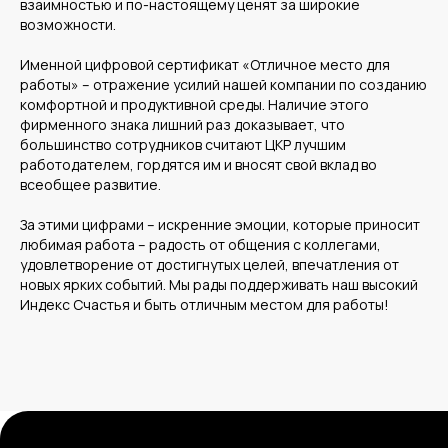
взаимностью и по-настоящему ценят за широкие
возможности.
Среднему бизнесу
Именной цифровой сертификат «Отличное место для
Крупному бизнесу
работы» – отражение усилий нашей компании по созданию
Корпорациям
комфортной и продуктивной среды. Наличие этого
фирменного знака лишний раз доказывает, что
большинство сотрудников считают ЦКР лучшим
работодателем, гордятся им и вносят свой вклад во
Компания
Продукты
всеобщее развитие.
О нас
Цифровые кадровые
сервисы
Кейсы
За этими цифрами – искренние эмоции, которые приносит
Цифровые
Отзывы
бухгалтерские
Карьера
любимая работа – радость от общения с коллегами,
сервисы
Контакты
Кадровый учет
удовлетворение от достигнутых целей, впечатления от
Бухгалтерский,
новых ярких событий. Мы рады поддерживать наш высокий
налоговый учет
Управление
Индекс Счастья и быть отличным местом для работы!
командированием
Диагностика
Управление ОЦО
Медиа
Услуги
Новости
Казначейство