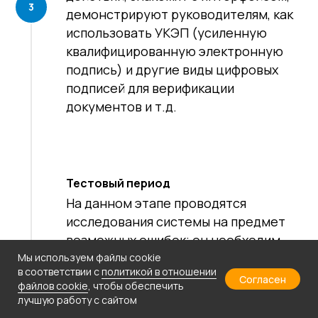
демонстрируют руководителям, как
использовать
УКЭП
(усиленную
квалифицированную электронную
подпись) и другие виды цифровых
подписей для верификации
документов и т.д.
Тестовый период
На данном этапе проводятся
исследования системы на предмет
возможных ошибок; он необходим
для оперативного устранения
Мы используем файлы cookie
в соответствии с
политикой в отношении
возможных недочетов и
Согласен
Часто задаваемые
файлов cookie
, чтобы обеспечить
последующего перехода на
лучшую работу с сайтом
вопросы
полноценный запуск. Заметим, что в