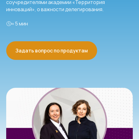
соучредителями академии «Территория
инноваций», о важности делегирования.
🕔≈ 5 мин
Задать вопрос по продуктам