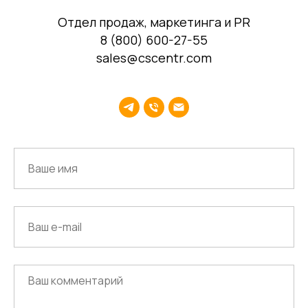
ИНН 4823040990
ОГРН 1104823017419
Отдел продаж, маркетинга и PR
8 (800) 600-27-55
sales@cscentr.com
Карта сайта
Антикоррупционная
деятельность
Политика
конфиденциальности
© ЦКР, 2019-2026 Все права защищены