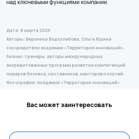
над ключевыми функциями компании.
Контакты
Кадровый учет
Бухгалтерский,
налоговый учет
Управление
командированием
Диагностика
Управление ОЦО
Дата: 6 марта 2025
Авторы: Вероника Водохлебова, Ольга Юдина
соучредители академии «Территория инноваций»,
Медиа
Услуги
бизнес-тренеры, авторы международных
Новости
Казначейство
Страхование
Блог экспертов
аккредитованных программ развития компетенций
Аутсорсинг закупок
Поддержка продаж
лидеров бизнеса, наставников, менторов и коучей.
Сертификация
Юридическая
поддержка
Фотография: Академия «Территория инноваций»
Организация
мероприятий
Учебный центр
Охрана труда
Консалтинг
Вас может заинтересовать