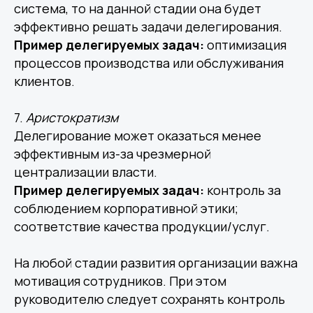
система, то на данной стадии она будет
эффективно решать задачи делегирования.
Пример делегируемых задач:
оптимизация
процессов производства или обслуживания
клиентов.
7.
Аристократизм
Делегирование может оказаться менее
эффективным из-за чрезмерной
Среднему бизнесу
централизации власти.
Крупному бизнесу
Пример делегируемых задач:
контроль за
Корпорациям
соблюдением корпоративной этики;
соответствие качества продукции/услуг.
На любой стадии развития организации важна
Компания
Продукты
мотивация сотрудников. При этом
О нас
Цифровые кадровые
сервисы
Кейсы
Цифровые
руководителю следует сохранять контроль
Отзывы
бухгалтерские
Карьера
сервисы