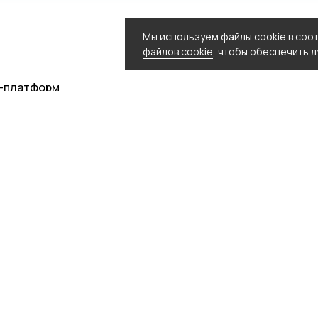
Мы используем файлы cookie в соо
файлов cookie
, чтобы обеспечить 
-платформ
ы с командой разработчиков
аботы платформы
тирования RPA-платформ
рения и экономический эффект