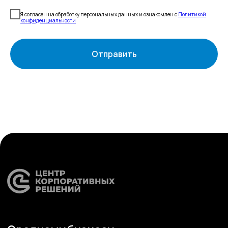
бухгалтерские
Карьера
сервисы
Контакты
Кадровый учет
Я согласен на обработку персональных данных и ознакомлен с
Политикой
Бухгалтерский,
конфиденциальности
налоговый учет
Управление
командированием
Диагностика
Управление ОЦО
Отправить
Медиа
Услуги
Новости
Казначейство
Страхование
Блог экспертов
Аутсорсинг закупок
Поддержка продаж
Сертификация
Юридическая
поддержка
Организация
мероприятий
Учебный центр
Охрана труда
Консалтинг