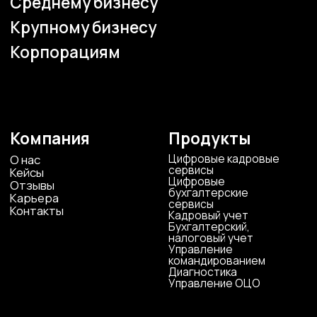
Наши офисы
г.Липецк, ул. Ленина, д.36
+7 4742 907554
г.Липецк, ул. Советская, д.20
+7 800 600 2755
г. Москва, ул.Новорязанская, д.24
+7 495 980 7554
г. Воронеж, ул. Кирова, д. 4
+7 472 272 7554
Все представительства
Электронная почта
cs-sp-csc@cscentr.com
sales@cscentr.com
ООО «ЦКР»