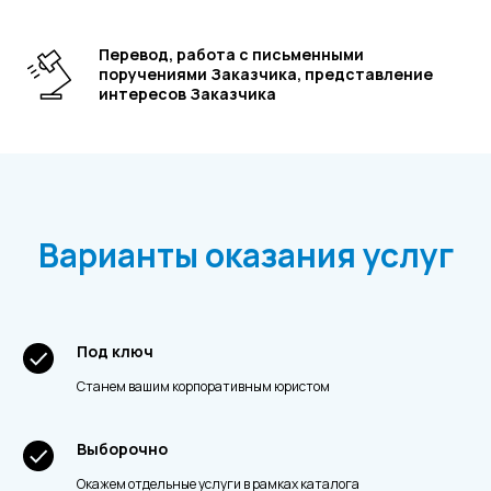
Перевод, работа с письменными
поручениями Заказчика, представление
интересов Заказчика
Я согласен на обработку
персональных данных и ознакомлен с
Политикой конфиденциальности
Отправить
Варианты оказания услуг
Под ключ
Станем вашим корпоративным юристом
Новости
Выборочно
Окажем отдельные услуги в рамках каталога