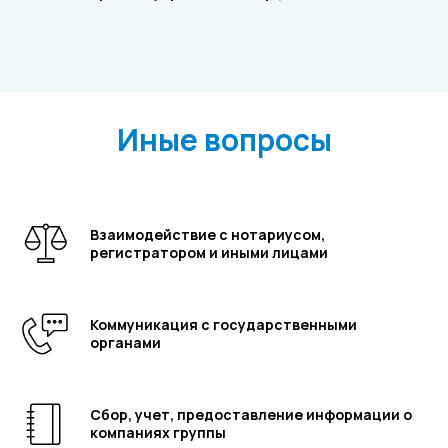
Хочу получить
предложение на
Иные вопросы
электронную почту
Наши эксперты проведут детальную
Взаимодействие с нотариусом,
оценку вашего проекта и
регистратором и иными лицами
предоставят вам персональное
коммерческое предложение,
учитывающее все особенности и
Коммуникация с государственными
органами
требования вашего бизнеса.
Сбор, учет, предоставление информации о
компаниях группы