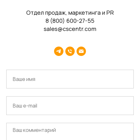
Отдел продаж, маркетинга и PR
8 (800) 600-27-55
Среднему бизнесу
sales@cscentr.com
Крупному бизнесу
Корпорациям
Компания
Продукты
О нас
Цифровые кадровые
сервисы
Кейсы
Цифровые
Отзывы
бухгалтерские
Карьера
сервисы
Контакты
Кадровый учет
Бухгалтерский,
налоговый учет
Управление
командированием
Диагностика
Управление ОЦО
Медиа
Услуги