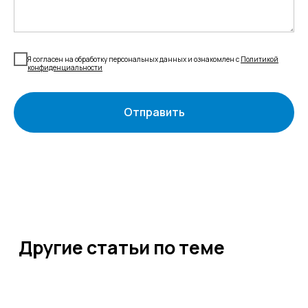
Новости
Казначейство
Страхование
Блог экспертов
Аутсорсинг закупок
Поддержка продаж
Сертификация
Юридическая
Я согласен на обработку персональных данных и ознакомлен с
Политикой
поддержка
конфиденциальности
Организация
мероприятий
Учебный центр
Охрана труда
Консалтинг
Отправить
Наши офисы
г.Липецк, ул. Ленина, д.36
+7 4742 907554
г.Липецк, ул. Советская, д.20
+7 800 600 2755
г. Москва, ул.Новорязанская, д.24
+7 495 980 7554