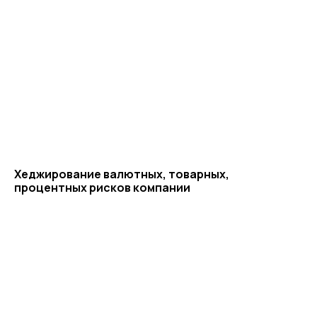
г. Воронеж, ул. Кирова, д. 4
+7 472 272 7554
Все представительства
Электронная почта
cs-sp-csc@cscentr.com
sales@cscentr.com
Хеджирование валютных, товарных,
ООО «ЦКР»
процентных рисков компании
ИНН 4823040990
ОГРН 1104823017419
Карта сайта
Антикоррупционная
деятельность
Политика