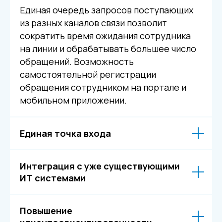
Единая очередь запросов поступающих
Цифровой HR
из разных каналов связи позволит
сократить время ожидания сотрудника
на линии и обрабатывать большее число
обращений. Возможность
самостоятельной регистрации
обращения сотрудником на портале и
мобильном приложении.
Среднему бизнесу
Крупному бизнесу
Единая точка входа
Корпорациям
Интеграция с уже существующими
ИТ системами
Компания
Продукты
О нас
Цифровые кадровые
сервисы
Кейсы
Цифровые
Отзывы
Повышение
бухгалтерские
Карьера
сервисы
Контакты
Кадровый учет