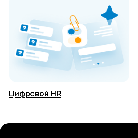
ОГРН 1104823017419
Карта сайта
Антикоррупционная
деятельность
Политика
конфиденциальности
© ЦКР, 2019-2026 Все права защищены