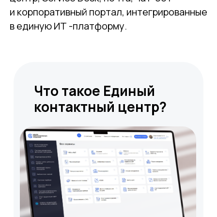
и корпоративный портал, интегрированные
в единую ИТ -платформу.
Контактный центр ЦКР –
это
единая точка по работе с
обращениями клиентов и
сотрудников. Мы
обрабатываем три вида
обращений. Вы можете
позвонить в колл-центр,
написать на единую почту или
оставить заявку на портале. А
чтобы ни один запрос не
потерялся и был успешно
решен, мы отслеживанием его
статус и контролируем