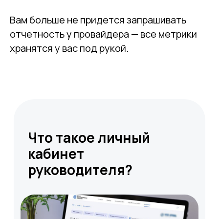
Вам больше не придется запрашивать
отчетность у провайдера — все метрики
хранятся у вас под рукой.
В личном кабинете вы можете
отслеживать метрики по
договору об уровне качества
услуг — SLA (Service Level
Agreement). Данные
показатели — первостепенный
показатель качества
и своевременности работы
партнера. Сервис позволяет