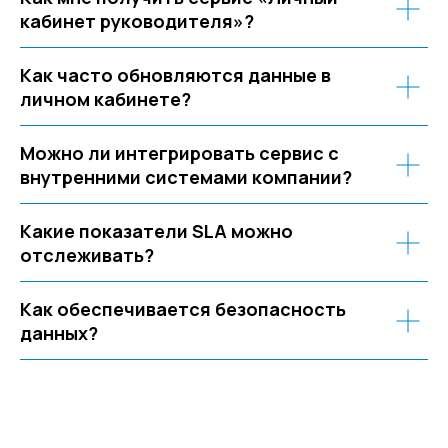
Страхование
Блог экспертов
Аутсорсинг закупок
кабинет руководителя»?
Поддержка продаж
Сертификация
Юридическая
поддержка
Организация
Как часто обновляются данные в
мероприятий
Учебный центр
личном кабинете?
Охрана труда
Консалтинг
Можно ли интегрировать сервис с
внутренними системами компании?
Какие показатели SLA можно
отслеживать?
Наши офисы
г.Липецк, ул. Ленина, д.36
Как обеспечивается безопасность
+7 4742 907554
данных?
г.Липецк, ул. Советская, д.20
+7 800 600 2755
г. Москва, ул.Новорязанская, д.24
+7 495 980 7554
г. Воронеж, ул. Кирова, д. 4