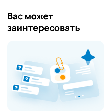
+7 472 272 7554
Все представительства
Электронная почта
cs-sp-csc@cscentr.com
sales@cscentr.com
ООО «ЦКР»
ИНН 4823040990
ОГРН 1104823017419
Карта сайта
Антикоррупционная
деятельность
Политика
конфиденциальности