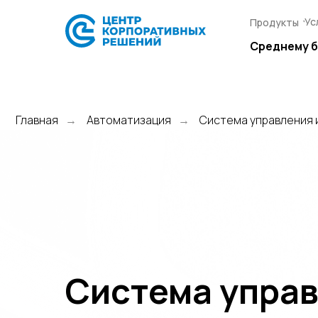
Ус
Ус
Продукты
Продукты
Среднему 
Среднему 
Главная
Автоматизация
Система управления
→
→
Система упра