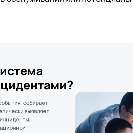
система
нцидентами?
события, собирает
матически выявляет
 инциденты,
мационной