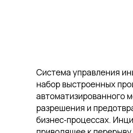
Система управления ин
набор выстроенных проц
автоматизированного м
разрешения и предотвр
бизнес‑процессах. Инц
приводящее к перерыву