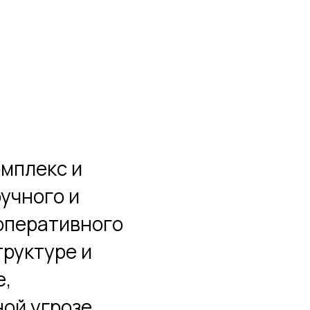
мплекс и
учного и
оперативного
руктуре и
е,
ой угрозе