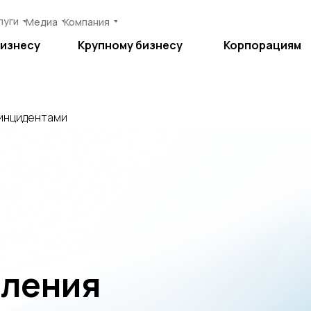
луги
луги
Медиа
Медиа
Компания
Компания
бизнесу
бизнесу
Крупному бизнесу
Крупному бизнесу
Корпорациям
Корпорациям
 инцидентами
вления