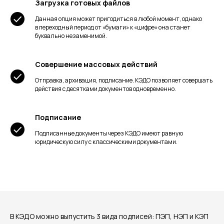
Загрузка готовых файлов
Данная опция может пригодиться в любой момент, однако
в переходный период от «бумаги» к «цифре» она станет
буквально незаменимой.
Совершение массовых действий
Отправка, архивация, подписание. КЭДО позволяет совершать
действия с десятками документов одновременно.
Подписание
Подписанные документы через КЭДО имеют равную
юридическую силу с классическими документами.
В КЭДО можно выпустить 3 вида подписей: ПЭП, НЭП и КЭП