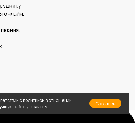
труднику
я онлайн,
ивания,
х
тветствии с
политикой в отношении
Согласен
лучшую работу с сайтом