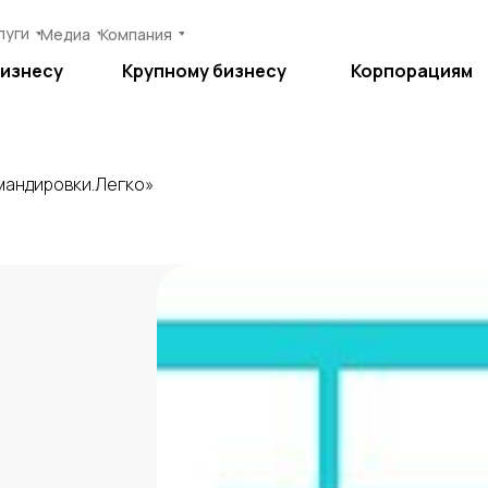
луги
луги
Медиа
Медиа
Компания
Компания
бизнесу
бизнесу
Крупному бизнесу
Крупному бизнесу
Корпорациям
Корпорациям
мандировки.Легко»