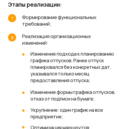
бизнес-экосистемы.
Ресурсы:
Срок реализации проекта — 6 месяцев;
Проектная команда:
Методологи;
ИТ-специалисты;
Эксперты транзакционного подразделения;
Эксперты со стороны бизнеса;
Эксперты со стороны информационной
безопасности (соблюдение 152 ФЗ).
Сложности:
Сопротивление изменениям при внедрении
организационных изменений:
Презентация положительных эффектов
от внедрения;
Предоставляли примеры действующих
практик с учётом проработки