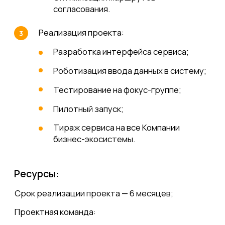
законодательных норм и сложившейся
юридической практики.
Популяризация сервиса среди рабочего
персонала без персональных компьютеров:
Информационная поддержка сервиса;
Уведомление Клиента о проблеме
и совместная реализация
дополнительных проектов, а именно:
введение дополнительных льгот
для сотрудников в виде обеспечения
каждого корпоративной сотовой связью
и обеспечение рабочих смартфонами.
Результат
По истечении 6 месяцев более 80%
1
отпусков оформляются
в электронном виде;
Сокращение человеческого ресурса
2
на обслуживании процессов ЦКР