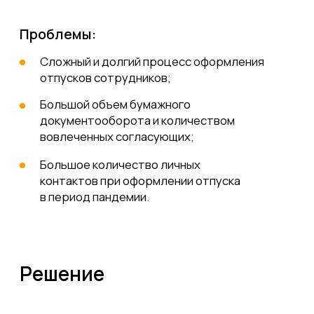
Реализация организационных
2
изменений:
Изменение подхода к планированию
графика отпусков. Ранее отпуск
планировался без конкретных дат,
указывался только месяц
предоставления отпуска;
Изменение формы графика отпусков,
отказ от подписи на бумаге;
Укрупнение: один график на все
предприятие;
Оптимизация маршрутов
согласования.
Реализация проекта:
3
Разработка интерфейса сервиса;
Роботизация ввода данных в систему;
Тестирование на фокус-группе;
Пилотный запуск;
Тираж сервиса на все Компании