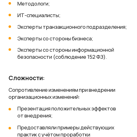
составило 6 FTE;
Автоматизированы контроли
3
в соответствии с требованиями
законодательства;
Увеличилась скорость согласования
4
и оформления отпусков для сотрудника
(сокращено время, необходимое
на написание бумажного заявления,
очного согласования с руководителями,
передача в кадры для издания приказа,
очного подписания приказа). Отпуск
оформляется автоматически
на основании согласованной заявки
на портале и сотрудник подписывает
приказ онлайн, с помощью простой
электронной подписи.
Интересует переход