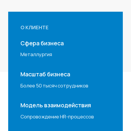
Металлургия
Масштаб бизнеса
Более 50 тысяч сотрудников
Модель взаимодействия
Сопровождение HR-процессов
Вызов, проблема Клиента
Цели и задачи обозначенные
с Клиентом:
Упрощение для сотрудника процесса
оформления отпуска;
Снижение объема бумажного
документооборота;
Максимальное снижение личных