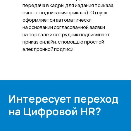
Корпорациям
Компания
Продукты
О нас
Цифровые кадровые
сервисы
Кейсы
Цифровые
Отзывы
бухгалтерские
Карьера
сервисы
Контакты
Кадровый учет
Бухгалтерский,
налоговый учет
Управление
командированием
Диагностика
Управление ОЦО
Медиа
Услуги
Новости
Казначейство
Страхование
Блог экспертов
Аутсорсинг закупок
Поддержка продаж
Сертификация
Юридическая
поддержка
Организация
мероприятий