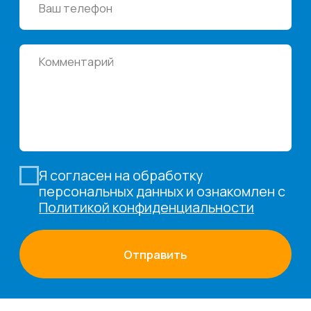
Электронная почта
cs-sp-csc@cscentr.com
sales@cscentr.com
ООО «ЦКР»
ИНН 4823040990
ОГРН 1104823017419
Карта сайта
Антикоррупционная
деятельность
Политика
конфиденциальности
© ЦКР, 2019-2026 Все права защищены