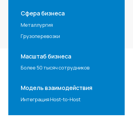
Масштаб бизнеса
Более 50 тысяч сотрудников
Модель взаимодействия
Интеграция Host-to-Host
Вызов, проблема Клиента
Клиент осуществлял обмен широким спектром
электронных документов с кредитными
организациями при помощи клиент-банков.
Документы загружались в клиент-банки
из учетных систем Компаний и/или заводились
вручную, после чего подписывались
электронной подписью и отправлялись в банк
на исполнение.
Такой процесс является очень трудоемким
и влечет риск несанкционированных ручных
корректировок документов в клиент-банках