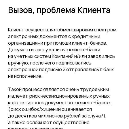
(риск ошибок/хищений оценивается
до десятков миллионов рублей за случай),
а также осложняет осуществление
контрольных процедур.
Решение
Для отказа от использования клиент-банков
Клиенту предложена прямая интеграция
HOST-TO-HOST системы SAP ERP Компании
с системами нескольких крупнейших банков
для всего перечня документов обмена
в форматах ISO 20 022 (около 20 типов
документов в т. ч. платежные документы
в рублях и валюте, выписки, конверсия,
депозиты, документы валютного контроля,
зарплатные документы, сообщения и пр.).
Результат