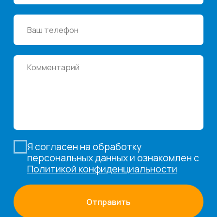
Медиа
Услуги
Новости
Казначейство
Страхование
Блог экспертов
Аутсорсинг закупок
Поддержка продаж
Сертификация
Юридическая
поддержка
Организация
мероприятий
Учебный центр
Охрана труда
Консалтинг
Наши офисы
г.Липецк, ул. Ленина, д.36
+7 4742 907554
г.Липецк, ул. Советская, д.20
+7 800 600 2755
г. Москва, ул.Новорязанская, д.24
+7 495 980 7554