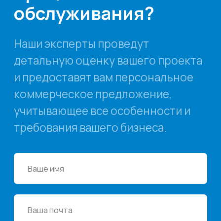
Среднему бизнесу
Крупному бизнесу
Корпорациям
Компания
Продукты
О нас
Цифровые кадровые
сервисы
Кейсы
Цифровые
Отзывы
бухгалтерские
Карьера
сервисы
Контакты
Кадровый учет
Бухгалтерский,
налоговый учет
Управление
командированием
Диагностика
Управление ОЦО