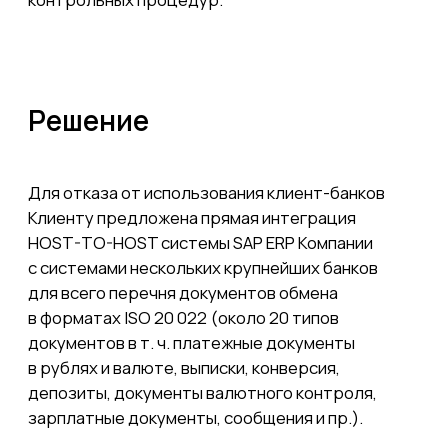
Повышение информационной безопасности;
1
Исключение риска несанкционированных
2
изменений в клиент-банке;
Ускорение и упрощение бизнес-
3
процессов банковского обслуживания.
Проект настройки интеграции HOST-TO-HOST
«с нуля» занимает более полугода при
стоимости около 10 млн. рублей. Тираж
настроек HOST-TO-HOST на банки заказчика
при использовании шаблонного решения ЦКР
значительно снижает стоимость и сроки
настроек.
Решение получило премию Ассоциации
корпоративных казначеев «Проект года
в области совершенствования казначейской
функции» в 2017 году.