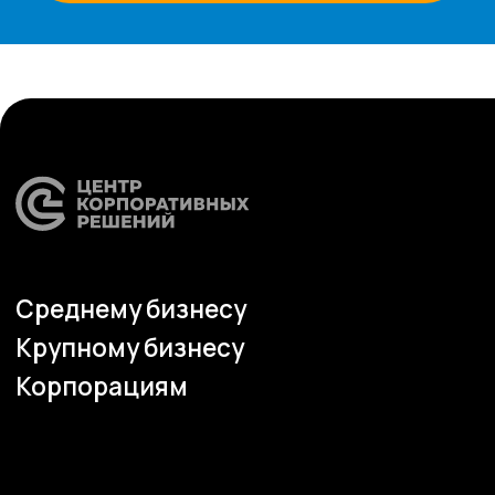
г. Воронеж, ул. Кирова, д. 4
+7 472 272 7554
Все представительства
Электронная почта
cs-sp-csc@cscentr.com
sales@cscentr.com
ООО «ЦКР»
ИНН 4823040990
ОГРН 1104823017419
Карта сайта
Антикоррупционная
деятельность
Политика