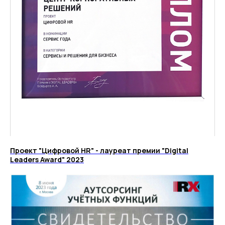
Среднему бизнесу
Крупному бизнесу
Корпорациям
Проект "Цифровой HR" - лауреат премии "Digital
Leaders Award" 2023
Компания
Продукты
О нас
Цифровые кадровые
сервисы
Кейсы
Цифровые
Отзывы
бухгалтерские
Карьера
сервисы
Контакты
Кадровый учет
Бухгалтерский,