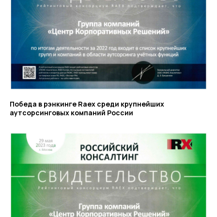
налоговый учет
Управление
командированием
Диагностика
Управление ОЦО
Медиа
Услуги
Новости
Казначейство
Страхование
Блог экспертов
Аутсорсинг закупок
Поддержка продаж
Сертификация
Победа в рэнкинге Raex среди крупнейших
Юридическая
аутсорсинговых компаний России
поддержка
Организация
мероприятий
Учебный центр
Охрана труда
Консалтинг
Наши офисы