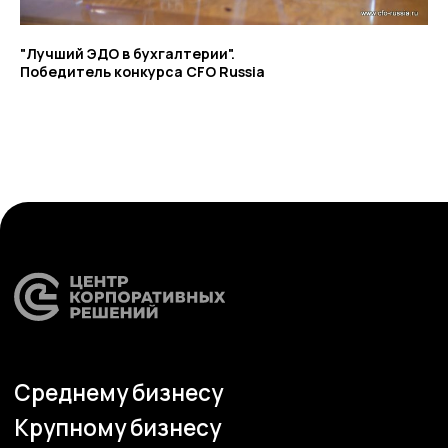
"Лучший ЭДО в бухгалтерии".
Карта сайта
Победитель конкурса CFO Russia
Антикоррупционная
деятельность
Политика
конфиденциальности
© ЦКР, 2019-2026 Все права защищены