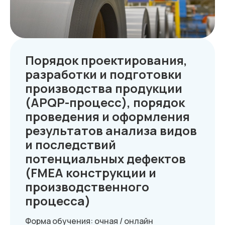
Среднему бизнесу
Крупному бизнесу
Корпорациям
Порядок проектирования,
разработки и подготовки
Компания
Продукты
О нас
Цифровые кадровые
производства продукции
сервисы
Кейсы
Цифровые
Отзывы
(APQP-процесс), порядок
бухгалтерские
Карьера
сервисы
Контакты
Кадровый учет
проведения и оформления
Бухгалтерский,
налоговый учет
результатов анализа видов
Управление
командированием
и последствий
Диагностика
Управление ОЦО
потенциальных дефектов
(FMEA конструкции и
производственного
Медиа
Услуги
процесса)
Новости
Казначейство
Страхование
Блог экспертов
Аутсорсинг закупок
Форма обучения: очная / онлайн
Поддержка продаж