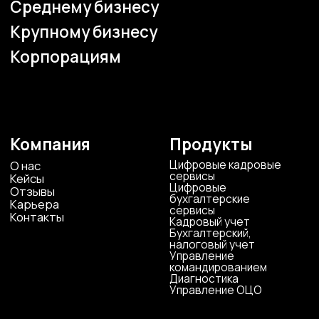
Все представительства
Электронная почта
cs-sp-csc@cscentr.com
sales@cscentr.com
ООО «ЦКР»
ИНН 4823040990
ОГРН 1104823017419
Карта сайта
Антикоррупционная
деятельность
Политика
конфиденциальности