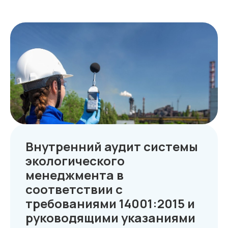
Среднему бизнесу
Крупному бизнесу
Корпорациям
Компания
Продукты
О нас
Цифровые кадровые
сервисы
Кейсы
Цифровые
Отзывы
бухгалтерские
Карьера
сервисы
Контакты
Внутренний аудит системы
Кадровый учет
Бухгалтерский,
налоговый учет
экологического
Управление
командированием
менеджмента в
Диагностика
Управление ОЦО
соответствии с
требованиями 14001:2015 и
руководящими указаниями
Медиа
Услуги