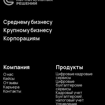
г. Воронеж, ул. Кирова, д. 4
+7 472 272 7554
Все представительства
Электронная почта
cs-sp-csc@cscentr.com
sales@cscentr.com
ООО «ЦКР»
ИНН 4823040990
ОГРН 1104823017419
Карта сайта
Антикоррупционная
деятельность
Политика