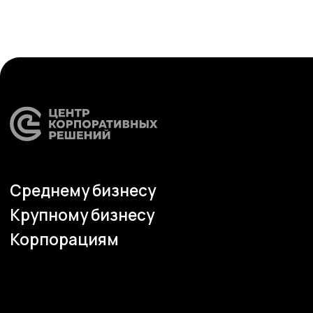
Наши офисы
г.Липецк, ул. Ленина, д.36
+7 4742 907554
г.Липецк, ул. Советская, д.20
+7 800 600 2755
г. Москва, ул.Новорязанская, д.24
+7 495 980 7554
г. Воронеж, ул. Кирова, д. 4
+7 472 272 7554
Все представительства
Электронная почта
cs-sp-csc@cscentr.com
sales@cscentr.com