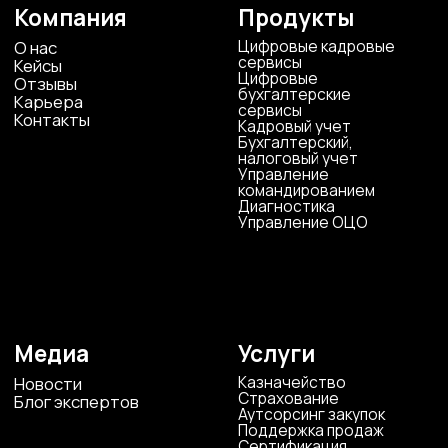
ООО «ЦКР»
ИНН 4823040990
ОГРН 1104823017419
Карта сайта
Антикоррупционная
деятельность
Политика
конфиденциальности
© ЦКР, 2019-2026 Все права защищены