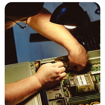
Очная / заочная
форма обучения
8 часов
длительность обучения
14 человек
в группе