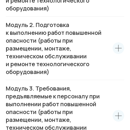
и ремонте технологического
оборудования)
Среднему бизнесу
Модуль 2. Подготовка
Крупному бизнесу
к выполнению работ повышенной
Корпорациям
опасности (работы при
размещении, монтаже,
техническом обслуживании
Компания
Продукты
и ремонте технологического
О нас
Цифровые кадровые
сервисы
Кейсы
оборудования)
Цифровые
Отзывы
бухгалтерские
Карьера
сервисы
Контакты
Кадровый учет
Бухгалтерский,
Модуль 3. Требования,
налоговый учет
Управление
предъявляемые к персоналу при
командированием
Диагностика
выполнении работ повышенной
Управление ОЦО
опасности (работы при
размещении, монтаже,
техническом обслуживании
Медиа
Услуги