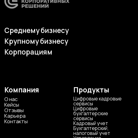
г. Воронеж, ул. Кирова, д. 4
+7 472 272 7554
Все представительства
Электронная почта
cs-sp-csc@cscentr.com
sales@cscentr.com
ООО «ЦКР»
ИНН 4823040990
ОГРН 1104823017419
Карта сайта
Антикоррупционная
деятельность
Политика